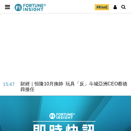
財經｜日經失守6.5萬點後回穩 全周仍升近2%
16:05
財經｜恒隆10月換帥 玩具「反」斗城亞洲CEO蔡德
15:47
粦接任
財經｜韓股反覆波動收跌 連挫7周創逾3年最長跌勢
15:11
財經｜內地7月美元計價出口增近24%勝預期 貿易順
13:44
差達1125億美元
財經｜日本春季三度入市撐日圓 4月單日斥6.28萬億
12:44