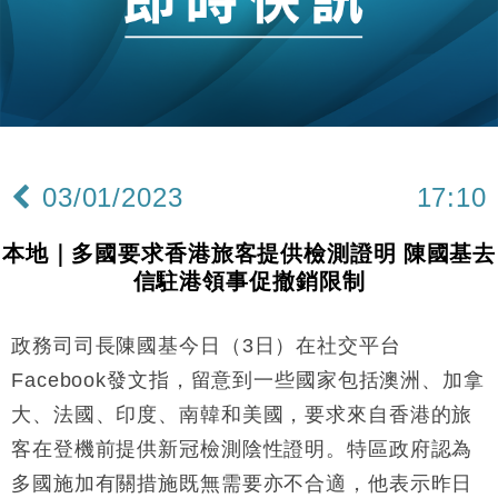
日圓干預創新高
國際｜特朗普料美伊戰事快結束 承認部分彈藥庫存緊
11:12
張
財經｜SA售股自救後再出手 斥4億美元押注未上市公
15:59
司
財經｜精星香港夥菜鳥拓全球智慧倉儲市場 加快海外
11:30
市場落地
03/01/2023
17:10
地產｜大酒店中期轉賺2300萬元 斥21億翻新香港及
14:50
東京半島
本地｜多國要求香港旅客提供檢測證明 陳國基去
國際｜特朗普赴洛杉磯高球場活動前 男子攜槍彈被捕
13:12
信駐港領事促撤銷限制
財經｜日經失守6.5萬點後回穩 全周仍升近2%
16:05
政務司司長陳國基今日（3日）在社交平台
財經｜恒隆10月換帥 玩具「反」斗城亞洲CEO蔡德
15:47
Facebook發文指，留意到一些國家包括澳洲、加拿
粦接任
大、法國、印度、南韓和美國，要求來自香港的旅
財經｜韓股反覆波動收跌 連挫7周創逾3年最長跌勢
15:11
客在登機前提供新冠檢測陰性證明。特區政府認為
多國施加有關措施既無需要亦不合適，他表示昨日
財經｜內地7月美元計價出口增近24%勝預期 貿易順
13:44