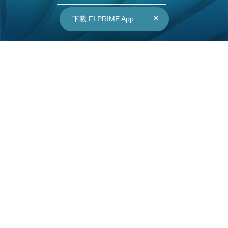
×
下載 FI PRIME App
03/01/2023
17:04
財經｜《沽注一擲》Michael Burry預測美聯儲
下半年要減息避衰退 但通脹會再次飆升
電影《沽注一擲》（又稱大賣空）的原型、知名投
資Michael Burry昨日（2日）於社交媒體發文表
示，盡管通脹已經見頂，但在及後減息及政府刺激
措施的推動下，通脹可能會再度飆升。
他稱，美國的通脹已見頂，但並非本輪的高峰，