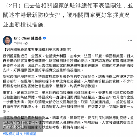
差達1125億美元
（2日）已去信相關國家的駐港總領事表達關注，並
財經｜日本春季三度入市撐日圓 4月單日斥6.28萬億
12:44
闡述本港最新防疫安排，讓相關國家更好掌握實況
日圓干預創新高
並重新檢視措施。
國際｜特朗普料美伊戰事快結束 承認部分彈藥庫存緊
11:12
張
財經｜SA售股自救後再出手 斥4億美元押注未上市公
15:59
司
財經｜精星香港夥菜鳥拓全球智慧倉儲市場 加快海外
11:30
市場落地
地產｜大酒店中期轉賺2300萬元 斥21億翻新香港及
14:50
東京半島
國際｜特朗普赴洛杉磯高球場活動前 男子攜槍彈被捕
13:12
政務司司長陳國基
Facebook