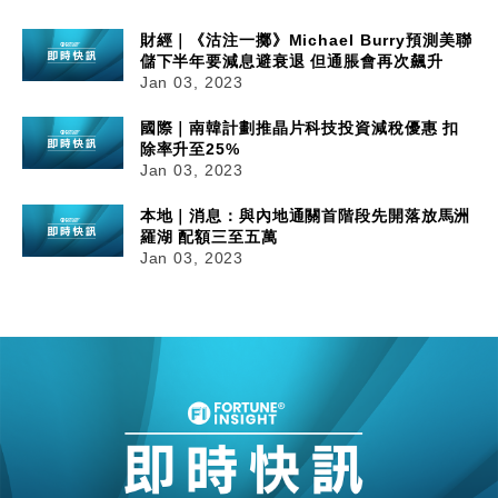
財經｜《沽注一擲》Michael Burry預測美聯
儲下半年要減息避衰退 但通脹會再次飆升
Jan 03, 2023
國際｜南韓計劃推晶片科技投資減稅優惠 扣
除率升至25%
Jan 03, 2023
本地｜消息：與內地通關首階段先開落放馬洲
羅湖 配額三至五萬
Jan 03, 2023