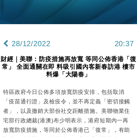
財經｜恒隆10月換帥 玩具「反」斗城亞洲CEO蔡德
15:47
粦接任
財經｜韓股反覆波動收跌 連挫7周創逾3年最長跌勢
15:11
財經｜內地7月美元計價出口增近24%勝預期 貿易順
13:44
差達1125億美元
28/12/2022
20:37
財經｜日本春季三度入市撐日圓 4月單日斥6.28萬億
12:44
日圓干預創新高
財經｜美聯：防疫措施再放寬 等同公佈香港「復
國際｜特朗普料美伊戰事快結束 承認部分彈藥庫存緊
11:12
常」 全面通關在即 料吸引國內客新春訪港 樓市
張
料爆「大陽春」
財經｜SA售股自救後再出手 斥4億美元押注未上市公
15:59
司
特區政府今日公佈多項放寬防疫安排，包括取消
財經｜華僑銀行上半年淨利創新高 中期息增15%至
18:31
47仙
「疫苗通行證」及檢疫令，並不再定義「密切接觸
財經｜滙豐上調香港今年GDP預測至4.5% 看好貿易
17:33
者」，以及撤銷大部份社交距離措施。美聯物業住
及消費表現
宅部行政總裁(港澳)布少明表示，港府短期內一再
本地｜假冒內地執法人員要求交「保證金」 43歲女子
16:47
損失近6900萬元
放寬防疫措施，等同於公佈香港已「復常」，有助