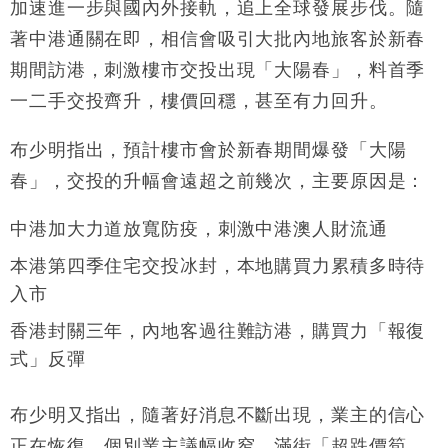
財經｜日經失守6.5萬點後回穩 全周仍升近2%
加速進一步與國內外接軌，追上全球發展步伐。隨
16:05
著中港通關在即，相信會吸引大批內地旅客於新春
財經｜恒隆10月換帥 玩具「反」斗城亞洲CEO蔡德
15:47
期間訪港，刺激樓市交投出現「大陽春」，料首季
粦接任
一二手交投齊升，樓價回穩，甚至有力回升。
財經｜韓股反覆波動收跌 連挫7周創逾3年最長跌勢
15:11
布少明指出，預計樓市會於新春期間爆發「大陽
財經｜內地7月美元計價出口增近24%勝預期 貿易順
13:44
差達1125億美元
春」，交投的升幅會遠超之前幾次，主要原因是：
財經｜日本春季三度入市撐日圓 4月單日斥6.28萬億
12:44
日圓干預創新高
中港加大力道放寬防疫，刺激中港澳人財流通
國際｜特朗普料美伊戰事快結束 承認部分彈藥庫存緊
11:12
本港第四季住宅交投冰封，本地購買力累積多時待
張
入市
財經｜SA售股自救後再出手 斥4億美元押注未上市公
15:59
司
香港封關三年，內地客過往難訪港，購買力「報復
式」反彈
布少明又指出，隨著好消息不斷出現，業主的信心
正在恢復，個別業主議幅收窄，滿街「超跌價筍