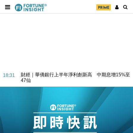
財經｜華僑銀行上半年淨利創新高 中期息增15%至
18:31
47仙
財經｜滙豐上調香港今年GDP預測至4.5% 看好貿易
17:33
及消費表現
本地｜假冒內地執法人員要求交「保證金」 43歲女子
16:47
損失近6900萬元
財經｜日經失守6.5萬點後回穩 全周仍升近2%
16:05