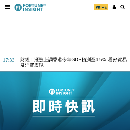
財經｜華僑銀行上半年淨利創新高 中期息增15%至
18:31
47仙
財經｜滙豐上調香港今年GDP預測至4.5% 看好貿易
17:33
及消費表現
本地｜假冒內地執法人員要求交「保證金」 43歲女子
16:47
損失近6900萬元
財經｜日經失守6.5萬點後回穩 全周仍升近2%
16:05
財經｜恒隆10月換帥 玩具「反」斗城亞洲CEO蔡德
15:47
粦接任
財經｜韓股反覆波動收跌 連挫7周創逾3年最長跌勢
15:11