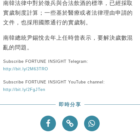
南韓法律中對於徵兵與合法飲酒的標準，已經採取
財經｜韓股反覆波動收跌 連挫7周創逾3年最長跌勢
15:11
實歲制度計算；一些基於醫療或者法律理由申請的
財經｜內地7月美元計價出口增近24%勝預期 貿易順
13:44
文件，也採用國際通行的實歲制。
差達1125億美元
財經｜日本春季三度入市撐日圓 4月單日斥6.28萬億
12:44
南韓總統尹錫悅去年上任時曾表示，要解決歲數混
日圓干預創新高
亂的問題。
國際｜特朗普料美伊戰事快結束 承認部分彈藥庫存緊
11:12
張
Subscribe FORTUNE INSIGHT Telegram:
財經｜SA售股自救後再出手 斥4億美元押注未上市公
15:59
http://bit.ly/2M63TRO
司
Subscribe FORTUNE INSIGHT YouTube channel:
http://bit.ly/2FgJTen
即時分享