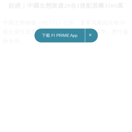
財經｜中國生態旅遊20合1後配股籌3500萬
中國生態旅遊（01371）公布，董事局建議按每20
股已發行及未發行現有股份合併為1股基準，實行股
×
下載 FI PRIME App
份合併。
該公司於今日（8日）交易後時段，以每股0.8元，
配售4,375萬股新合併股份，集資3,500萬元，所得
款項淨額擬全數用作償還次按按揭貸款。
以該股今日收價0.056元計，相當每股合併股份1.12
元，配股價折讓28.57%，在股份合併生效後，配售
股份佔擴大後已發行股本22.08%。
Subscribe FORTUNE INSIGHT Telegram:
http://bit.ly/2M63TRO