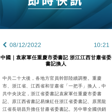
財經｜香港7月PMI回落至51 企業擴張放慢兼縮減人
12:30
手
財經｜黑石傳再籌逾360億美元 支援Anthropic租用
11:40
Google晶片
財經｜美商務部擬擴大金屬關稅範圍 14類產品或加徵
10:57
25%
08/12/2022
10:21
本地｜新世界K11 9月升級會員制度 增鉑金卡級別鎖
18:15
定高消費客群
中國｜袁家軍任重慶市委書記 浙江江西甘肅省委
財經｜本港6月零售額連升14個月 珠寶鐘錶銷售升勢
17:40
書記換人
最強
財經｜滙控重啟最多10億美元回購 派息比率目標維持
16:33
50%
中共二十大後，各地方官員幹部陸續調整。重慶
財經｜SA售股自救後再出手 斥4億美元押注未上市公
15:59
市、浙江省、江西省和甘肅省「一把手」換人，中
司
共中央決定，浙江省委書記袁家軍任重慶市委書
財經｜精星香港夥菜鳥拓全球智慧倉儲市場 加快海外
11:30
記、原江西省書記易煉紅任浙江省委書記、原黑龍
市場落地
江省長胡昌升擔任甘肅省委書記。另中華全國供銷
地產｜大酒店中期轉賺2300萬元 斥21億翻新香港及
14:50