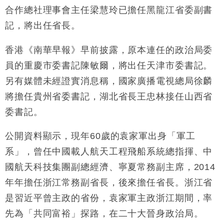
東京半島
合作總社理事會主任梁慧玲已擔任黑龍江省委副書
國際｜特朗普赴洛杉磯高球場活動前 男子攜槍彈被捕
13:12
記，將出任省長。
財經｜香港7月PMI回落至51 企業擴張放慢兼縮減人
12:30
香港《南華早報》早前披露，原本連任的政治局委
手
員的重慶市委書記陳敏爾，將出任天津市委書記。
財經｜黑石傳再籌逾360億美元 支援Anthropic租用
11:40
另有媒體未經證實消息稱，國家廣播電視總局徐麟
Google晶片
將擔任貴州省委書記，湖北省長王忠林接任山西省
財經｜美商務部擬擴大金屬關稅範圍 14類產品或加徵
10:57
25%
委書記。
本地｜新世界K11 9月升級會員制度 增鉑金卡級別鎖
18:15
定高消費客群
公開資料顯示，現年60歲的袁家軍出身「軍工
財經｜本港6月零售額連升14個月 珠寶鐘錶銷售升勢
17:40
系」，曾任中國載人航天工程飛船系統總指揮、中
最強
國航天科技集團副總經濟、寧夏常務副主席，2014
財經｜滙控重啟最多10億美元回購 派息比率目標維持
16:33
50%
年年擔任浙江常務副省長，後來擔任省長。浙江省
是習近平曾主政的省份，袁家軍主政浙江期間，率
先為「共同富裕」探路，在二十大晉身政治局。