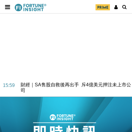
財經｜SA售股自救後再出手 斥4億美元押注未上市公
15:59
司
財經｜精星香港夥菜鳥拓全球智慧倉儲市場 加快海外
11:30
市場落地
地產｜大酒店中期轉賺2300萬元 斥21億翻新香港及
14:50
東京半島
國際｜特朗普赴洛杉磯高球場活動前 男子攜槍彈被捕
13:12