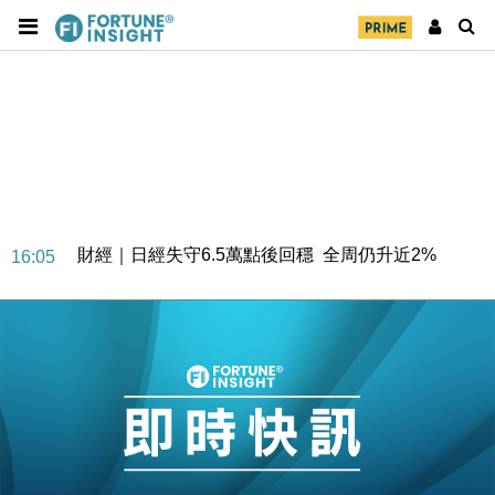
財經｜日經失守6.5萬點後回穩 全周仍升近2%
16:05
財經｜恒隆10月換帥 玩具「反」斗城亞洲CEO蔡德
15:47
粦接任
財經｜韓股反覆波動收跌 連挫7周創逾3年最長跌勢
15:11
財經｜內地7月美元計價出口增近24%勝預期 貿易順
13:44
差達1125億美元
財經｜日本春季三度入市撐日圓 4月單日斥6.28萬億
12:44