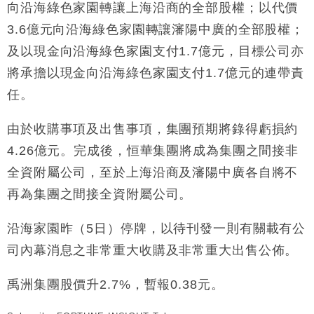
差達1125億美元
向沿海綠色家園轉讓上海沿商的全部股權；以代價
財經｜日本春季三度入市撐日圓 4月單日斥6.28萬億
12:44
3.6億元向沿海綠色家園轉讓瀋陽中廣的全部股權；
日圓干預創新高
及以現金向沿海綠色家園支付1.7億元，目標公司亦
國際｜特朗普料美伊戰事快結束 承認部分彈藥庫存緊
11:12
將承擔以現金向沿海綠色家園支付1.7億元的連帶責
張
任。
財經｜SA售股自救後再出手 斥4億美元押注未上市公
15:59
司
由於收購事項及出售事項，集團預期將錄得虧損約
財經｜精星香港夥菜鳥拓全球智慧倉儲市場 加快海外
11:30
市場落地
4.26億元。完成後，恒華集團將成為集團之間接非
地產｜大酒店中期轉賺2300萬元 斥21億翻新香港及
14:50
全資附屬公司，至於上海沿商及瀋陽中廣各自將不
東京半島
再為集團之間接全資附屬公司。
國際｜特朗普赴洛杉磯高球場活動前 男子攜槍彈被捕
13:12
沿海家園昨（5日）停牌，以待刊發一則有關載有公
司內幕消息之非常重大收購及非常重大出售公佈。
禹洲集團股價升2.7%，暫報0.38元。