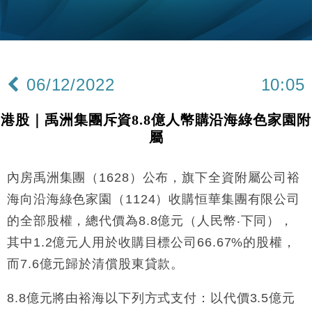
日圓干預創新高
國際｜特朗普料美伊戰事快結束 承認部分彈藥庫存緊
11:12
張
財經｜SA售股自救後再出手 斥4億美元押注未上市公
15:59
司
06/12/2022
10:05
財經｜精星香港夥菜鳥拓全球智慧倉儲市場 加快海外
11:30
市場落地
港股｜禹洲集團斥資8.8億人幣購沿海綠色家園附
地產｜大酒店中期轉賺2300萬元 斥21億翻新香港及
14:50
屬
東京半島
國際｜特朗普赴洛杉磯高球場活動前 男子攜槍彈被捕
13:12
內房禹洲集團（1628）公布，旗下全資附屬公司裕
財經｜日經失守6.5萬點後回穩 全周仍升近2%
16:05
海向沿海綠色家園（1124）收購恒華集團有限公司
的全部股權，總代價為8.8億元（人民幣‧下同），
財經｜恒隆10月換帥 玩具「反」斗城亞洲CEO蔡德
15:47
其中1.2億元人用於收購目標公司66.67%的股權，
粦接任
而7.6億元歸於清償股東貸款。
財經｜韓股反覆波動收跌 連挫7周創逾3年最長跌勢
15:11
8.8億元將由裕海以下列方式支付：以代價3.5億元
財經｜內地7月美元計價出口增近24%勝預期 貿易順
13:44