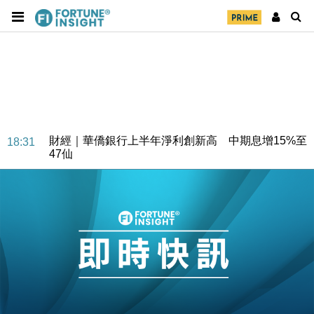
財經｜華僑銀行上半年淨利創新高 中期息增15%至
18:31
47仙
財經｜滙豐上調香港今年GDP預測至4.5% 看好貿易
17:33
及消費表現
本地｜假冒內地執法人員要求交「保證金」 43歲女子
16:47
損失近6900萬元
財經｜日經失守6.5萬點後回穩 全周仍升近2%
16:05
財經｜恒隆10月換帥 玩具「反」斗城亞洲CEO蔡德
15:47
粦接任