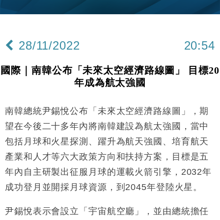
財經｜韓股反覆波動收跌 連挫7周創逾3年最長跌勢
15:11
財經｜內地7月美元計價出口增近24%勝預期 貿易順
13:44
差達1125億美元
28/11/2022
20:54
財經｜日本春季三度入市撐日圓 4月單日斥6.28萬億
12:44
日圓干預創新高
國際｜南韓公布「未來太空經濟路線圖」 目標20
國際｜特朗普料美伊戰事快結束 承認部分彈藥庫存緊
11:12
年成為航太強國
張
財經｜SA售股自救後再出手 斥4億美元押注未上市公
15:59
司
南韓總統尹錫悅公布「未來太空經濟路線圖」，期
財經｜華僑銀行上半年淨利創新高 中期息增15%至
18:31
望在今後二十多年內將南韓建設為航太強國，當中
47仙
包括月球和火星探測、躍升為航天強國、培育航天
財經｜滙豐上調香港今年GDP預測至4.5% 看好貿易
17:33
產業和人才等六大政策方向和扶持方案，目標是五
及消費表現
年內自主研製出征服月球的運載火箭引擎，2032年
本地｜假冒內地執法人員要求交「保證金」 43歲女子
16:47
損失近6900萬元
成功登月並開採月球資源，到2045年登陸火星。
財經｜日經失守6.5萬點後回穩 全周仍升近2%
16:05
尹錫悅表示會設立「宇宙航空廳」，並由總統擔任