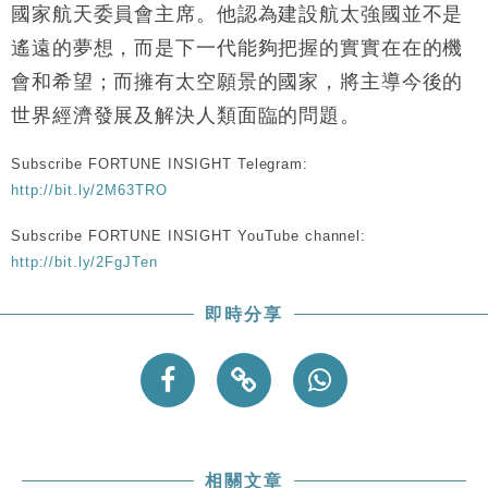
財經｜恒隆10月換帥 玩具「反」斗城亞洲CEO蔡德
15:47
國家航天委員會主席。他認為建設航太強國並不是
粦接任
遙遠的夢想，而是下一代能夠把握的實實在在的機
財經｜韓股反覆波動收跌 連挫7周創逾3年最長跌勢
15:11
會和希望；而擁有太空願景的國家，將主導今後的
世界經濟發展及解決人類面臨的問題。
財經｜內地7月美元計價出口增近24%勝預期 貿易順
13:44
差達1125億美元
Subscribe FORTUNE INSIGHT Telegram:
財經｜日本春季三度入市撐日圓 4月單日斥6.28萬億
12:44
日圓干預創新高
http://bit.ly/2M63TRO
國際｜特朗普料美伊戰事快結束 承認部分彈藥庫存緊
11:12
Subscribe FORTUNE INSIGHT YouTube channel:
張
http://bit.ly/2FgJTen
財經｜SA售股自救後再出手 斥4億美元押注未上市公
15:59
司
即時分享
相關文章