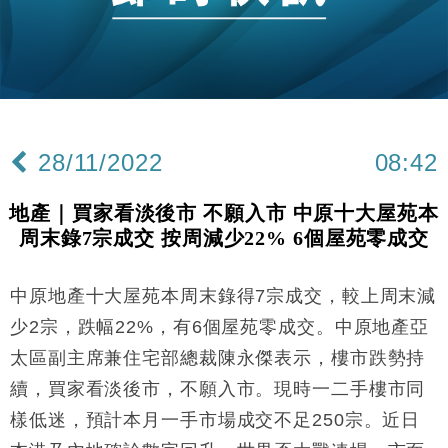
財經｜恒隆10月換帥 玩具「反」斗城亞洲CEO蔡德
15:47
粦接任
財經｜韓股反覆波動收跌 連挫7周創逾3年最長跌勢
15:11
財經｜內地7月美元計價出口增近24%勝預期 貿易順
13:44
差達1125億美元
28/11/2022
08:42
財經｜日本春季三度入市撐日圓 4月單日斥6.28萬億
12:44
日圓干預創新高
地產｜買家看淡後市 不願入市 中原十大屋苑本
國際｜特朗普料美伊戰事快結束 承認部分彈藥庫存緊
11:12
周末錄7宗成交 按周減少22% 6個屋苑零成交
張
財經｜SA售股自救後再出手 斥4億美元押注未上市公
15:59
司
中原地產十大屋苑本周末錄得7宗成交，較上周末減
財經｜華僑銀行上半年淨利創新高 中期息增15%至
18:31
少2宗，跌幅22%，有6個屋苑零成交。中原地產亞
47仙
太區副主席兼住宅部總裁陳永傑表示，樓市跌勢持
財經｜滙豐上調香港今年GDP預測至4.5% 看好貿易
17:33
續，買家看淡後市，不願入市。現時一二手樓市同
及消費表現
樣低迷，預計本月一手市場成交不足250宗。近日
本地｜假冒內地執法人員要求交「保證金」 43歲女子
16:47
損失近6900萬元