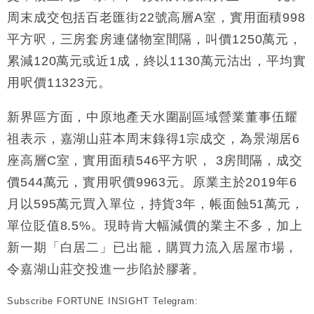
周末成交包括百老匯街22號高層A室，實用面積998
平方呎，三房套房連儲物室間隔，叫價1250萬元，
累減120萬元或近1成，終以1130萬元沽出，平均實
用呎價11323元。
新界區方面，中原地產天水圍副區域營業董事伍耀
祖表示，嘉湖山莊本周末錄得1宗成交，為景湖居6
座高層C室，實用面積546平方呎， 3房間隔，成交
價544萬元，實用呎價9963元。原業主於2019年6
月以595萬元買入單位，持貨3年，帳面蝕51萬元，
單位貶值8.5%。現時肯大幅減價的業主不多，加上
新一期「白居二」已出籠，購買力流入居屋市場，
令嘉湖山莊交投進一步陷於膠著。
Subscribe FORTUNE INSIGHT Telegram: