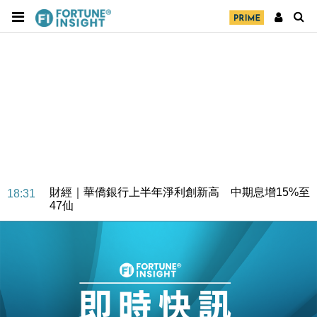
財經｜華僑銀行上半年淨利創新高 中期息增15%至
18:31
47仙
財經｜滙豐上調香港今年GDP預測至4.5% 看好貿易
17:33
及消費表現
本地｜假冒內地執法人員要求交「保證金」 43歲女子
16:47
損失近6900萬元
財經｜日經失守6.5萬點後回穩 全周仍升近2%
16:05