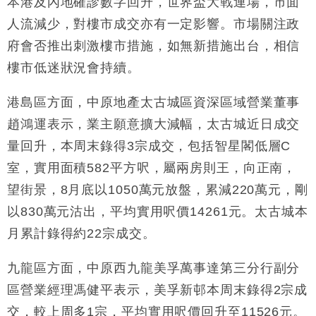
本港及內地確診數字回升，世界盃大戰連場，市面
財經｜日經失守6.5萬點後回穩 全周仍升近2%
16:05
人流減少，對樓市成交亦有一定影響。市場關注政
府會否推出刺激樓市措施，如無新措施出台，相信
財經｜恒隆10月換帥 玩具「反」斗城亞洲CEO蔡德
15:47
粦接任
樓市低迷狀況會持續。
財經｜韓股反覆波動收跌 連挫7周創逾3年最長跌勢
15:11
港島區方面，中原地產太古城區資深區域營業董事
趙鴻運表示，業主願意擴大減幅，太古城近日成交
財經｜內地7月美元計價出口增近24%勝預期 貿易順
13:44
差達1125億美元
量回升，本周末錄得3宗成交，包括智星閣低層C
財經｜日本春季三度入市撐日圓 4月單日斥6.28萬億
12:44
室，實用面積582平方呎，屬兩房則王，向正南，
日圓干預創新高
望街景，8月底以1050萬元放盤，累減220萬元，剛
國際｜特朗普料美伊戰事快結束 承認部分彈藥庫存緊
11:12
張
以830萬元沽出，平均實用呎價14261元。太古城本
財經｜SA售股自救後再出手 斥4億美元押注未上市公
15:59
月累計錄得約22宗成交。
司
九龍區方面，中原西九龍美孚萬事達第三分行副分
區營業經理馮健平表示，美孚新邨本周末錄得2宗成
交，較上周多1宗，平均實用呎價回升至11526元。