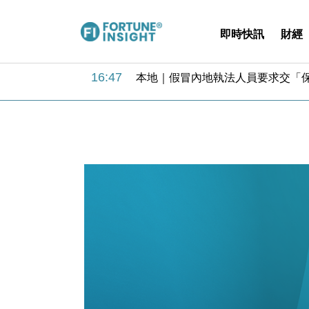
即時快訊
財經
17:33
財經｜滙豐上調香港今年GDP預測至
16:47
本地｜假冒內地執法人員要求交「保證
16:05
財經｜日經失守6.5萬點後回穩 全
15:47
財經｜恒隆10月換帥 玩具「反」斗
15:11
財經｜韓股反覆波動收跌 連挫7周
13:44
財經｜內地7月美元計價出口增近24
12:44
財經｜日本春季三度入市撐日圓 4月
11:12
國際｜特朗普料美伊戰事快結束 承
15:59
財經｜SA售股自救後再出手 斥4
11:30
財經｜精星香港夥菜鳥拓全球智慧倉
17:33
財經｜滙豐上調香港今年GDP預測至
16:47
本地｜假冒內地執法人員要求交「保證
16:05
財經｜日經失守6.5萬點後回穩 全
15:47
財經｜恒隆10月換帥 玩具「反」斗
15:11
財經｜韓股反覆波動收跌 連挫7周