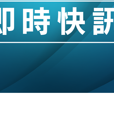
%勝預期 貿易順差達1125億美元
單日斥6.28萬億日圓干預創新高
認部分彈藥庫存緊張
億美元押注未上市公司
儲市場 加快海外市場落地