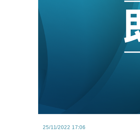
13:44
財經｜內地7月美元計價出口增近24
12:44
財經｜日本春季三度入市撐日圓 4月
11:12
國際｜特朗普料美伊戰事快結束 承
15:59
財經｜SA售股自救後再出手 斥4
11:30
財經｜精星香港夥菜鳥拓全球智慧倉
25/11/2022 17:06