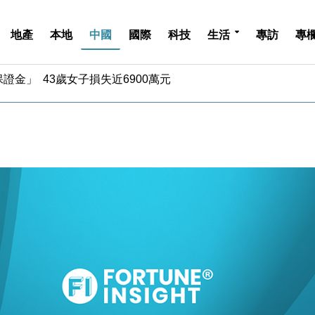
地產
本地
中國
國際
科技
生活
專訪
專
4.5% 看好貿易及消費表現
金」 43歲女子損失近6900萬元
周仍升近2%
城亞洲CEO蔡德粦接任
創逾3年最長跌勢
%勝預期 貿易順差達1125億美元
單日斥6.28萬億日圓干預創新高
認部分彈藥庫存緊張
億美元押注未上市公司
儲市場 加快海外市場落地
4.5% 看好貿易及消費表現
金」 43歲女子損失近6900萬元
周仍升近2%
城亞洲CEO蔡德粦接任
創逾3年最長跌勢