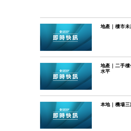
地產｜樓市未
地產｜二手樓價
水平
本地｜機場三