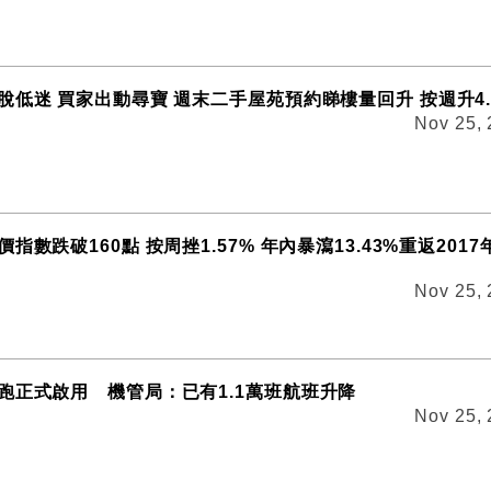
脫低迷 買家出動尋寶 週末二手屋苑預約睇樓量回升 按週升4.
Nov 25,
指數跌破160點 按周挫1.57% 年內暴瀉13.43%重返2017
Nov 25,
跑正式啟用 機管局：已有1.1萬班航班升降
Nov 25,