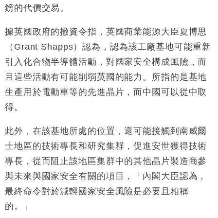
損失近6900萬元
鎊的代價交易。
財經｜日經失守6.5萬點後回穩 全周仍升近2%
16:05
據英國政府的撤資令指，英國商業能源大臣夏博思
財經｜恒隆10月換帥 玩具「反」斗城亞洲CEO蔡德
15:47
（Grant Shapps）認為，認為該工廠基地可能重新
粦接任
引入化合物半導體活動，對國家安全構成風險，而
財經｜韓股反覆波動收跌 連挫7周創逾3年最長跌勢
15:11
且這些活動有可能削弱英國的能力。所指的是基地
生產用於電動車等的先進晶片，而中國可以從中取
財經｜內地7月美元計價出口增近24%勝預期 貿易順
13:44
差達1125億美元
得。
財經｜日本春季三度入市撐日圓 4月單日斥6.28萬億
12:44
日圓干預創新高
此外，在該基地所處的位置，還可能接觸到南威爾
國際｜特朗普料美伊戰事快結束 承認部分彈藥庫存緊
11:12
士地區的技術專長和研究集群，促進安世獲得技術
張
專長，從而阻止該地區集群中的其他晶片製造商參
財經｜SA售股自救後再出手 斥4億美元押注未上市公
15:59
司
與未來與國家安全有關的項目，「內閣大臣認為，
最終命令對於減輕國家安全風險是必要且相稱
的。」