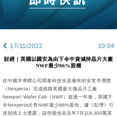
財經｜恒隆10月換帥 玩具「反」斗城亞洲CEO蔡德
15:47
粦接任
財經｜韓股反覆波動收跌 連挫7周創逾3年最長跌勢
15:11
財經｜內地7月美元計價出口增近24%勝預期 貿易順
13:44
差達1125億美元
17/11/2022
10:04
財經｜日本春季三度入市撐日圓 4月單日斥6.28萬億
12:44
日圓干預創新高
財經｜英國以國安為由下令中資減持晶片大廠
國際｜特朗普料美伊戰事快結束 承認部分彈藥庫存緊
11:12
NWF最少86%股權
張
財經｜SA售股自救後再出手 斥4億美元押注未上市公
15:59
司
在中國半導體公司聞泰科技全資擁有的安世半導體
財經｜華僑銀行上半年淨利創新高 中期息增15%至
18:31
（Nexperia）完成收購英國最大微晶片工廠
47仙
Newport Wafer Fab（NWF）超過一年後，英國下
財經｜滙豐上調香港今年GDP預測至4.5% 看好貿易
17:33
令Nexperia出售NWF最少86%股份。據《彭博》引
及消費表現
述知情人士透露，該些股份在去年7月以6,300萬英
本地｜假冒內地執法人員要求交「保證金」 43歲女子
16:47