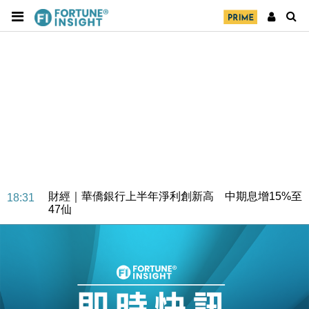
財經｜華僑銀行上半年淨利創新高 中期息增15%至
18:31
47仙
財經｜滙豐上調香港今年GDP預測至4.5% 看好貿易
17:33
及消費表現
本地｜假冒內地執法人員要求交「保證金」 43歲女子
16:47
損失近6900萬元
財經｜日經失守6.5萬點後回穩 全周仍升近2%
16:05