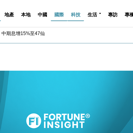
地產
本地
中國
國際
科技
生活
專訪
專
中期息增15%至47仙
4.5% 看好貿易及消費表現
金」 43歲女子損失近6900萬元
周仍升近2%
城亞洲CEO蔡德粦接任
創逾3年最長跌勢
%勝預期 貿易順差達1125億美元
單日斥6.28萬億日圓干預創新高
認部分彈藥庫存緊張
億美元押注未上市公司
中期息增15%至47仙
4.5% 看好貿易及消費表現
金」 43歲女子損失近6900萬元
周仍升近2%