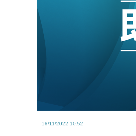
15:47
財經｜恒隆10月換帥 玩具「反」斗
15:11
財經｜韓股反覆波動收跌 連挫7周
13:44
財經｜內地7月美元計價出口增近24
12:44
財經｜日本春季三度入市撐日圓 4月
11:12
國際｜特朗普料美伊戰事快結束 承
15:59
財經｜SA售股自救後再出手 斥4
16/11/2022 10:52