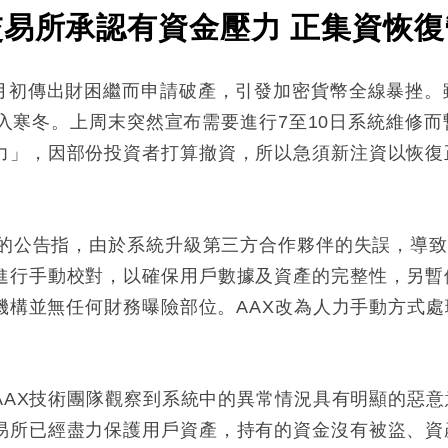
交易所承認有資金壓力 正集資恢復
本月初傳出財困繼而申請破產，引發加密貨幣全線暴挫
場陷入寒冬。上周末突然宣布需要進行7至10日系統維修而
力」，因部份投資者打算撤資，所以急須新注資以恢復
」的公告指，由於系統升級第三方合作夥伴的失誤，導
進行手動校對，以確保用戶數據及資產的完整性，另暫
屬機構並無任何財務曝險部位。AAX改為人力手動方式
，AAX技術團隊觀察到系統中的異常情況具有明顯的惡
易所已經盡力保護用戶資產，持有的資金沒有被盜、資