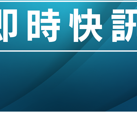
城亞洲CEO蔡德粦接任
創逾3年最長跌勢
%勝預期 貿易順差達1125億美元
單日斥6.28萬億日圓干預創新高
認部分彈藥庫存緊張
億美元押注未上市公司