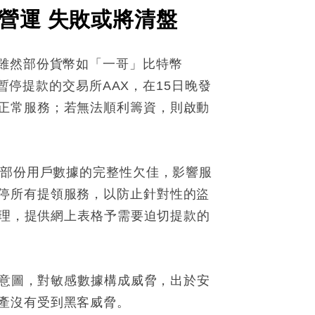
營運 失敗或將清盤
。雖然部份貨幣如「一哥」比特幣
暫停提款的交易所AAX，在15日晚發
正常服務；若無法順利籌資，則啟動
致部份用戶數據的完整性欠佳，影響服
停所有提領服務，以防止針對性的盜
處理，提供網上表格予需要迫切提款的
意意圖，對敏感數據構成威脅，出於安
產沒有受到黑客威脅。