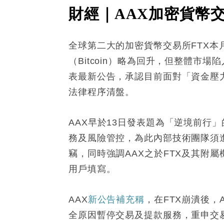
財經｜AAX加密貨幣
全球第二大的加密貨幣交易所FTX
（Bitcoin）略為回升，但整體市
表最新公告，承認目前面對「資金壓
法律程序清盤。
AAX早於13日發表題為「逆境前行
務及風險管控，為此內部技術團隊須
竊，同時強調AAX之於FTX及其附
用戶填寫。
AAX
新公告補充稱
，在FTX崩潰後
全原因暫停交易及提款服務，重申交