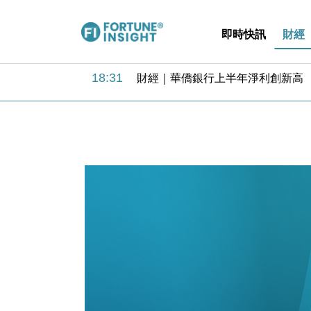
即時快訊
財經
18:31
財經｜華僑銀行上半年淨利創新高 
17:33
財經｜滙豐上調香港今年GDP預測至
16:47
本地｜假冒內地執法人員要求交「保證
16:05
財經｜日經失守6.5萬點後回穩 全
15:47
財經｜恒隆10月換帥 玩具「反」斗
15:11
財經｜韓股反覆波動收跌 連挫7周
13:44
財經｜內地7月美元計價出口增近24
12:44
財經｜日本春季三度入市撐日圓 4月
11:12
國際｜特朗普料美伊戰事快結束 承
15:59
財經｜SA售股自救後再出手 斥4
18:31
財經｜華僑銀行上半年淨利創新高 
17:33
財經｜滙豐上調香港今年GDP預測至
16:47
本地｜假冒內地執法人員要求交「保證
16:05
財經｜日經失守6.5萬點後回穩 全