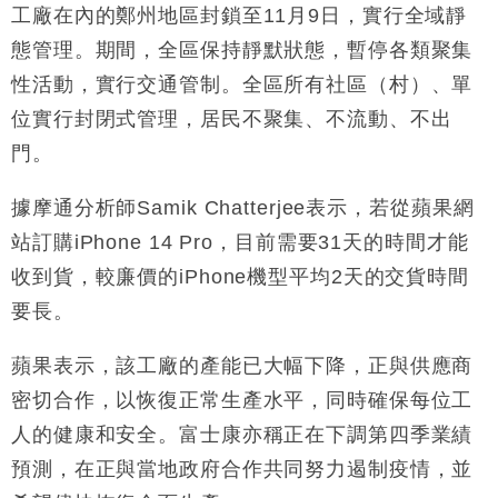
勞工一年
工廠在內的鄭州地區封鎖至11月9日，實行全域靜
中國｜強颱風「白海豚」殘渦北上 上海取消逾900班
12:11
態管理。期間，全區保持靜默狀態，暫停各類聚集
機
性活動，實行交通管制。全區所有社區（村）、單
財經｜華僑銀行上半年淨利創新高 中期息增15%至
18:31
位實行封閉式管理，居民不聚集、不流動、不出
47仙
門。
財經｜滙豐上調香港今年GDP預測至4.5% 看好貿易
17:33
及消費表現
據摩通分析師Samik Chatterjee表示，若從蘋果網
本地｜假冒內地執法人員要求交「保證金」 43歲女子
16:47
損失近6900萬元
站訂購iPhone 14 Pro，目前需要31天的時間才能
財經｜日經失守6.5萬點後回穩 全周仍升近2%
16:05
收到貨，較廉價的iPhone機型平均2天的交貨時間
要長。
蘋果表示，該工廠的產能已大幅下降，正與供應商
密切合作，以恢復正常生產水平，同時確保每位工
人的健康和安全。富士康亦稱正在下調第四季業績
預測，在正與當地政府合作共同努力遏制疫情，並