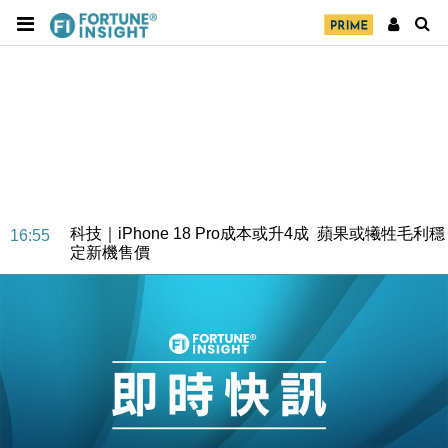
經濟｜大摩看淡內房今年表現 削新開工及銷售預測
17:38
科技｜iPhone 18 Pro成本或升4成 蘋果或犧牲毛利穩
16:55
定新機售價
本地｜香港迪拜下月10日合辦氣候金融會議
15:38
財經｜大摩削老鋪黃金目標價至505元 惟維持「增
14:49
持」評級
本地｜華嫂冰室太子店涉提供失實資料 遭禁申請輸入
13:49
勞工一年
中國｜強颱風「白海豚」殘渦北上 上海取消逾900班
12:11