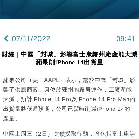
機
財經｜華僑銀行上半年淨利創新高 中期息增15%至
18:31
47仙
財經｜滙豐上調香港今年GDP預測至4.5% 看好貿易
17:33
及消費表現
07/11/2022
09:41
本地｜假冒內地執法人員要求交「保證金」 43歲女子
16:47
損失近6900萬元
財經｜中國「封城」影響富士康鄭州廠產能大減
財經｜日經失守6.5萬點後回穩 全周仍升近2%
16:05
蘋果削iPhone 14出貨量
經濟｜大摩看淡內房今年表現 削新開工及銷售預測
17:38
蘋果公司（美：AAPL）表示，鑑於中國「封城」影
科技｜iPhone 18 Pro成本或升4成 蘋果或犧牲毛利穩
16:55
響了供應商富士康位於鄭州的廠房運作，工廠產能
定新機售價
大減，預計iPhone 14 Pro及iPhone 14 Pro Man的
本地｜香港迪拜下月10日合辦氣候金融會議
15:38
出貨量將低過預期，公司已暫時削減iPhone 14的
產量。
財經｜大摩削老鋪黃金目標價至505元 惟維持「增
14:49
持」評級
中國上周三（2日）突然採取行動，將包括富士康等
本地｜華嫂冰室太子店涉提供失實資料 遭禁申請輸入
13:49