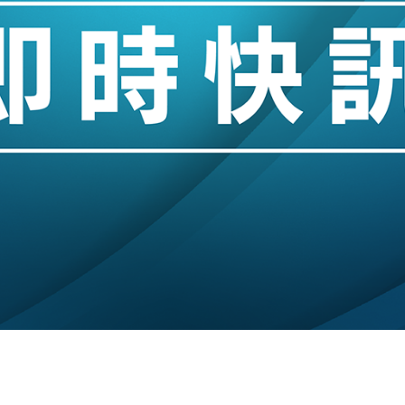
hropic租用Google晶片
14類產品或加徵25%
度 增鉑金卡級別鎖定高消費客群
 珠寶鐘錶銷售升勢最強
派息比率目標維持50%