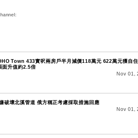
hannel:
HO Town 433實呎兩房戶半月減價118萬元 622萬元獲自
賬面升值約2.5倍
Nov 01,
嫌破壞北溪管道 俄方稱正考慮採取措施回應
Nov 01,