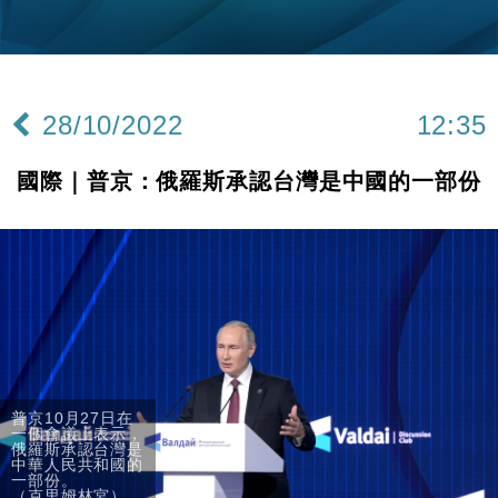
財經｜華僑銀行上半年淨利創新高 中期息增15%至
18:31
47仙
財經｜滙豐上調香港今年GDP預測至4.5% 看好貿易
17:33
及消費表現
28/10/2022
12:35
本地｜假冒內地執法人員要求交「保證金」 43歲女子
16:47
損失近6900萬元
國際｜普京：俄羅斯承認台灣是中國的一部份
財經｜日經失守6.5萬點後回穩 全周仍升近2%
16:05
經濟｜大摩看淡內房今年表現 削新開工及銷售預測
17:38
科技｜iPhone 18 Pro成本或升4成 蘋果或犧牲毛利穩
16:55
定新機售價
本地｜香港迪拜下月10日合辦氣候金融會議
15:38
財經｜大摩削老鋪黃金目標價至505元 惟維持「增
14:49
普京10月27日在
一個會議上表示，
持」評級
俄羅斯承認台灣是
中華人民共和國的
本地｜華嫂冰室太子店涉提供失實資料 遭禁申請輸入
13:49
一部份。
勞工一年
（克里姆林宮）