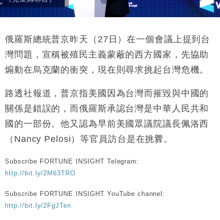
中國｜強颱風「白海豚」殘渦北上 上海取消逾900班
12:11
機
財經｜華僑銀行上半年淨利創新高 中期息增15%至
18:31
俄羅斯總統普京昨天（27日）在一個會議上提到台
47仙
灣問題，宣稱被殖民主義蒙蔽的西方國家，先協助
財經｜滙豐上調香港今年GDP預測至4.5% 看好貿易
17:33
煽動在烏克蘭的衝突，現在則尋求挑起台灣危機。
及消費表現
本地｜假冒內地執法人員要求交「保證金」 43歲女子
16:47
路透社報道，普京指美國因為台灣而摧毀與中國的
損失近6900萬元
關係是錯誤的，而俄羅斯承認台灣是中華人民共和
財經｜日經失守6.5萬點後回穩 全周仍升近2%
16:05
國的一部份。他又認為早前美國眾議院議長佩洛西
（Nancy Pelosi）等官員訪台是在挑釁。
Subscribe FORTUNE INSIGHT Telegram:
http://bit.ly/2M63TRO
Subscribe FORTUNE INSIGHT YouTube channel:
http://bit.ly/2FgJTen