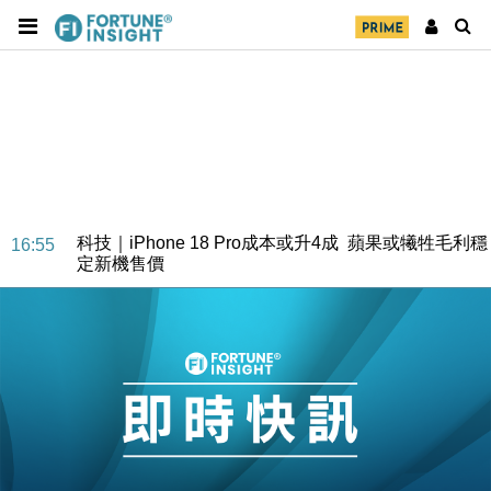
經濟｜大摩看淡內房今年表現 削新開工及銷售預測
17:38
科技｜iPhone 18 Pro成本或升4成 蘋果或犧牲毛利穩
16:55
定新機售價
本地｜香港迪拜下月10日合辦氣候金融會議
15:38
財經｜大摩削老鋪黃金目標價至505元 惟維持「增
14:49
持」評級
本地｜華嫂冰室太子店涉提供失實資料 遭禁申請輸入
13:49
勞工一年
中國｜強颱風「白海豚」殘渦北上 上海取消逾900班
12:11
機