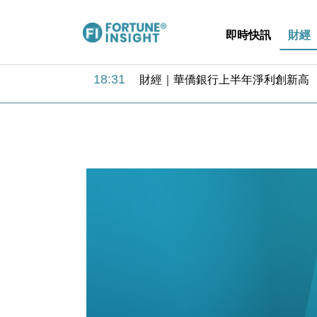
即時快訊
財經
18:31
財經｜華僑銀行上半年淨利創新高 
17:33
財經｜滙豐上調香港今年GDP預測至
16:47
本地｜假冒內地執法人員要求交「保證
16:05
財經｜日經失守6.5萬點後回穩 全
15:47
財經｜恒隆10月換帥 玩具「反」斗
15:11
財經｜韓股反覆波動收跌 連挫7周
13:44
財經｜內地7月美元計價出口增近24
12:44
財經｜日本春季三度入市撐日圓 4月
11:12
國際｜特朗普料美伊戰事快結束 承
15:59
財經｜SA售股自救後再出手 斥4
18:31
財經｜華僑銀行上半年淨利創新高 
17:33
財經｜滙豐上調香港今年GDP預測至
16:47
本地｜假冒內地執法人員要求交「保證
16:05
財經｜日經失守6.5萬點後回穩 全