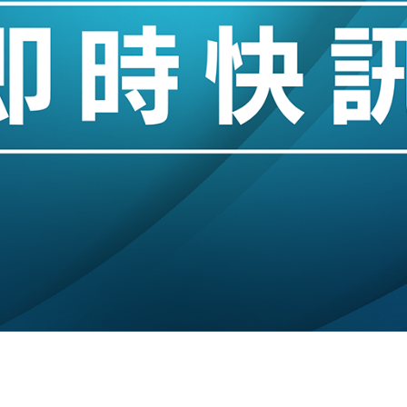
城亞洲CEO蔡德粦接任
創逾3年最長跌勢
%勝預期 貿易順差達1125億美元
單日斥6.28萬億日圓干預創新高
認部分彈藥庫存緊張
億美元押注未上市公司