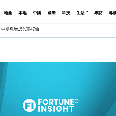
地產
本地
中國
國際
科技
生活
專訪
專
中期息增15%至47仙
4.5% 看好貿易及消費表現
金」 43歲女子損失近6900萬元
周仍升近2%
城亞洲CEO蔡德粦接任
創逾3年最長跌勢
%勝預期 貿易順差達1125億美元
單日斥6.28萬億日圓干預創新高
認部分彈藥庫存緊張
億美元押注未上市公司
中期息增15%至47仙
4.5% 看好貿易及消費表現
金」 43歲女子損失近6900萬元
周仍升近2%