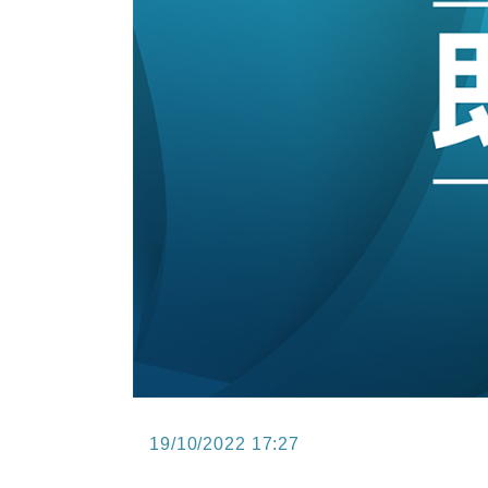
15:47
財經｜恒隆10月換帥 玩具「反」斗
15:11
財經｜韓股反覆波動收跌 連挫7周
13:44
財經｜內地7月美元計價出口增近24
12:44
財經｜日本春季三度入市撐日圓 4月
11:12
國際｜特朗普料美伊戰事快結束 承
15:59
財經｜SA售股自救後再出手 斥4
19/10/2022 17:27