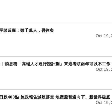
平談反腐：雖千萬人，吾往矣
Oct 19,
22｜消息稱「高端人才通行證計劃」來港者頭兩年可以不工作
Oct 19,
日跌403點 施政報告減辣落空 地產股普遍向下、新世界破底
Oct 19,