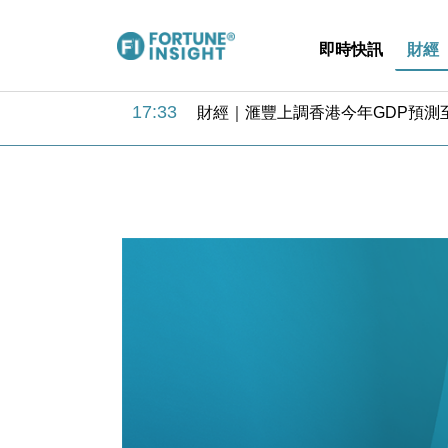
即時快訊
財經
17:33
財經｜滙豐上調香港今年GDP預測至
16:47
本地｜假冒內地執法人員要求交「保證
16:05
財經｜日經失守6.5萬點後回穩 全
15:47
財經｜恒隆10月換帥 玩具「反」斗
15:11
財經｜韓股反覆波動收跌 連挫7周
13:44
財經｜內地7月美元計價出口增近24
12:44
財經｜日本春季三度入市撐日圓 4月
11:12
國際｜特朗普料美伊戰事快結束 承
15:59
財經｜SA售股自救後再出手 斥4
11:30
財經｜精星香港夥菜鳥拓全球智慧倉
17:33
財經｜滙豐上調香港今年GDP預測至
16:47
本地｜假冒內地執法人員要求交「保證
16:05
財經｜日經失守6.5萬點後回穩 全
15:47
財經｜恒隆10月換帥 玩具「反」斗