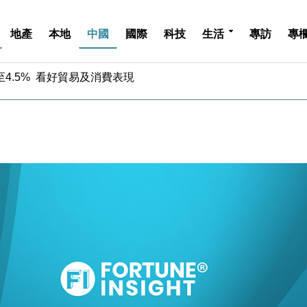
地產
本地
中國
國際
科技
生活
專訪
專
4.5% 看好貿易及消費表現
金」 43歲女子損失近6900萬元
周仍升近2%
城亞洲CEO蔡德粦接任
創逾3年最長跌勢
%勝預期 貿易順差達1125億美元
單日斥6.28萬億日圓干預創新高
認部分彈藥庫存緊張
億美元押注未上市公司
儲市場 加快海外市場落地
4.5% 看好貿易及消費表現
金」 43歲女子損失近6900萬元
周仍升近2%
城亞洲CEO蔡德粦接任