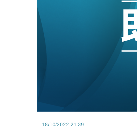
15:11
財經｜韓股反覆波動收跌 連挫7周
13:44
財經｜內地7月美元計價出口增近24
12:44
財經｜日本春季三度入市撐日圓 4月
11:12
國際｜特朗普料美伊戰事快結束 承
15:59
財經｜SA售股自救後再出手 斥4
11:30
財經｜精星香港夥菜鳥拓全球智慧倉
18/10/2022 21:39