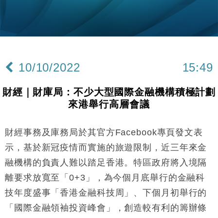
11:40
Google晶片
財經｜美商務部擬擴大金屬關稅範圍 14類產品或加徵
10:57
25%
本地｜新世界K11 9月升級會員制度 增鉑金卡級別鎖
18:15
定高消費客群
10/10/2022
15:49
財經｜本港6月零售額連升14個月 珠寶鐘錶銷售升勢
17:40
最強
財經｜財庫局：不少大型國際金融機構積極計劃
財經｜滙控重啟最多10億美元回購 派息比率目標維持
16:33
來港舉行高層會議
50%
財經｜SHEIN傳最快8月中招股 估值料降至400億美
15:11
元以下
財經事務及庫務局於其官方Facebook專頁發文表
財經｜精星香港夥菜鳥拓全球智慧倉儲市場 加快海外
11:30
示，基於新冠疫情而實施的旅遊限制，近三年來金
市場落地
融機構的負責人難以踏足香港。特區政府將入境隔
地產｜大酒店中期轉賺2300萬元 斥21億翻新香港及
14:50
離要求放寬至「0+3」，為今個月底舉行的金融科
東京半島
技年度盛事「香港金融科技周」、下個月初舉行的
國際｜特朗普赴洛杉磯高球場活動前 男子攜槍彈被捕
13:12
「國際金融領袖投資峰會」，創造較有利的籌辦條