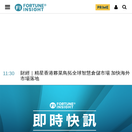
財經｜精星香港夥菜鳥拓全球智慧倉儲市場 加快海外
11:30
市場落地
地產｜大酒店中期轉賺2300萬元 斥21億翻新香港及
14:50
東京半島
國際｜特朗普赴洛杉磯高球場活動前 男子攜槍彈被捕
13:12
財經｜香港7月PMI回落至51 企業擴張放慢兼縮減人
12:30
手
財經｜黑石傳再籌逾360億美元 支援Anthropic租用