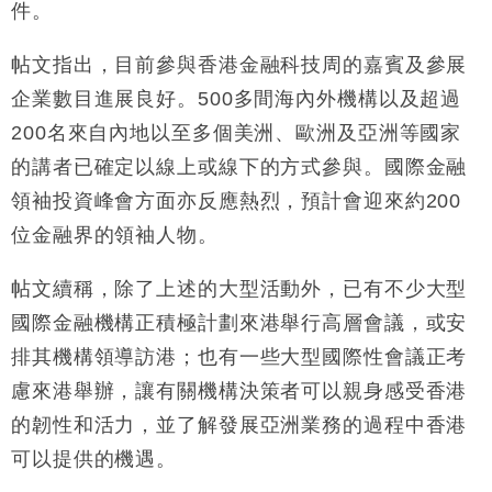
財經｜香港7月PMI回落至51 企業擴張放慢兼縮減人
12:30
件。
手
財經｜黑石傳再籌逾360億美元 支援Anthropic租用
11:40
帖文指出，目前參與香港金融科技周的嘉賓及參展
Google晶片
企業數目進展良好。500多間海內外機構以及超過
財經｜美商務部擬擴大金屬關稅範圍 14類產品或加徵
10:57
200名來自內地以至多個美洲、歐洲及亞洲等國家
25%
的講者已確定以線上或線下的方式參與。國際金融
本地｜新世界K11 9月升級會員制度 增鉑金卡級別鎖
18:15
定高消費客群
領袖投資峰會方面亦反應熱烈，預計會迎來約200
財經｜本港6月零售額連升14個月 珠寶鐘錶銷售升勢
17:40
位金融界的領袖人物。
最強
財經｜滙控重啟最多10億美元回購 派息比率目標維持
16:33
帖文續稱，除了上述的大型活動外，已有不少大型
50%
國際金融機構正積極計劃來港舉行高層會議，或安
財經｜SHEIN傳最快8月中招股 估值料降至400億美
15:11
元以下
排其機構領導訪港；也有一些大型國際性會議正考
慮來港舉辦，讓有關機構決策者可以親身感受香港
的韌性和活力，並了解發展亞洲業務的過程中香港
可以提供的機遇。