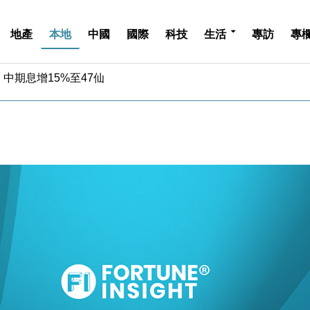
地產
本地
中國
國際
科技
生活
專訪
專
中期息增15%至47仙
4.5% 看好貿易及消費表現
金」 43歲女子損失近6900萬元
周仍升近2%
城亞洲CEO蔡德粦接任
創逾3年最長跌勢
%勝預期 貿易順差達1125億美元
單日斥6.28萬億日圓干預創新高
認部分彈藥庫存緊張
億美元押注未上市公司
中期息增15%至47仙
4.5% 看好貿易及消費表現
金」 43歲女子損失近6900萬元
周仍升近2%