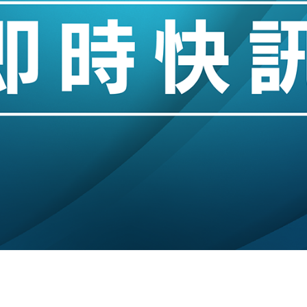
城亞洲CEO蔡德粦接任
創逾3年最長跌勢
%勝預期 貿易順差達1125億美元
單日斥6.28萬億日圓干預創新高
認部分彈藥庫存緊張
億美元押注未上市公司