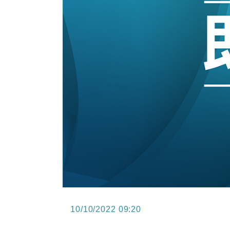
15:47
財經｜恒隆10月換帥 玩具「反」斗
15:11
財經｜韓股反覆波動收跌 連挫7周
13:44
財經｜內地7月美元計價出口增近24
12:44
財經｜日本春季三度入市撐日圓 4月
11:12
國際｜特朗普料美伊戰事快結束 承
15:59
財經｜SA售股自救後再出手 斥4
10/10/2022 09:20