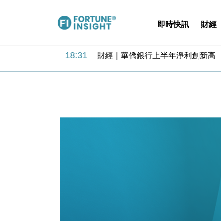
即時快訊
財經
18:31
財經｜華僑銀行上半年淨利創新高 
17:33
財經｜滙豐上調香港今年GDP預測至
16:47
本地｜假冒內地執法人員要求交「保證
16:05
財經｜日經失守6.5萬點後回穩 全
15:47
財經｜恒隆10月換帥 玩具「反」斗
15:11
財經｜韓股反覆波動收跌 連挫7周
13:44
財經｜內地7月美元計價出口增近24
12:44
財經｜日本春季三度入市撐日圓 4月
11:12
國際｜特朗普料美伊戰事快結束 承
15:59
財經｜SA售股自救後再出手 斥4
18:31
財經｜華僑銀行上半年淨利創新高 
17:33
財經｜滙豐上調香港今年GDP預測至
16:47
本地｜假冒內地執法人員要求交「保證
16:05
財經｜日經失守6.5萬點後回穩 全