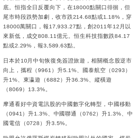
底。恒指全日反覆向下，在18000點關口徘徊，但
尾市時段跌勢加劇，收市跌214.68點或1.18%，穿
18000萬關口，報17,933.27點，創2011年12月以
來新低，成交808.11億元。恒生科技指數跌84.17
點或2.29%，報3,589.63點。
日本於10月中旬恢復免簽證旅遊，相關概念股逆市
向上，攜程（9961）升5.1%、國泰航空（0293）
升1%、東瀛遊（6882）升36.3%、縱橫遊
（8069）13.3%。
摩通看好中資電訊股的中國數字化轉型，中國移動
（0941）升1.3%、中國聯通（0762）升1.3%、中
國電信（0728）升3.5%。