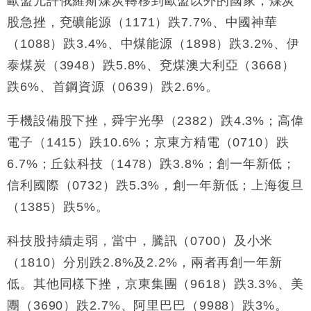
歐盟允許俄羅斯煤炭轉移到歐盟以外的國家，煤炭
股急挫，兗礦能源（1171）跌7.7%、中國神華
（1088）跌3.4%、中煤能源（1898）跌3.2%、伊
泰煤炭（3948）跌5.8%、兗煤澳大利亞（3668）
跌6%、首鋼資源（0639）跌2.6%。
手機設備股下挫，舜宇光學（2382）跌4.3%；高偉
電子（1415）跌10.6%；京東方精電（0710）跌
6.7%；丘鈦科技（1478）跌3.8%；創一年新低；
信利國際（0732）跌5.3%，創一年新低；上海復旦
（1385）跌5%。
科技股持續走弱，當中，騰訊（0700）及小米
（1810）分別跌2.8%及2.2%，兩者再創一年新
低。其他同樣下挫，京東集團（9618）跌3.3%、美
團（3690）跌2.7%、阿里巴巴（9988）跌3%。