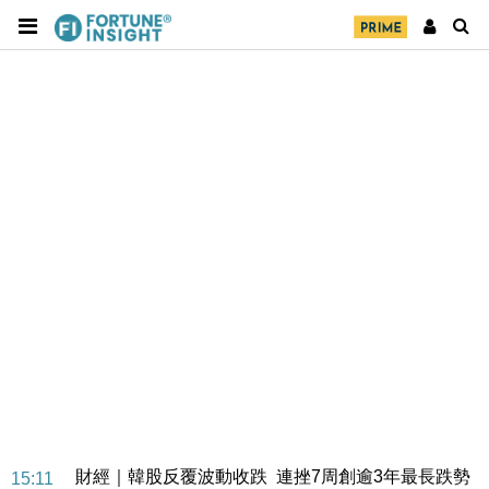
財經｜華僑銀行上半年淨利創新高 中期息增15%至
18:31
47仙
財經｜滙豐上調香港今年GDP預測至4.5% 看好貿易
17:33
及消費表現
本地｜假冒內地執法人員要求交「保證金」 43歲女子
16:47
損失近6900萬元
財經｜日經失守6.5萬點後回穩 全周仍升近2%
16:05
財經｜恒隆10月換帥 玩具「反」斗城亞洲CEO蔡德
15:47
粦接任
財經｜韓股反覆波動收跌 連挫7周創逾3年最長跌勢
15:11