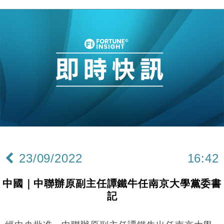
財經｜內地7月美元計價出口增近24%勝預期 貿易順
13:44
差達1125億美元
財經｜日本春季三度入市撐日圓 4月單日斥6.28萬億
12:44
日圓干預創新高
國際｜特朗普料美伊戰事快結束 承認部分彈藥庫存緊
11:12
張
財經｜SA售股自救後再出手 斥4億美元押注未上市公
15:59
司
財經｜華僑銀行上半年淨利創新高 中期息增15%至
18:31
47仙
財經｜滙豐上調香港今年GDP預測至4.5% 看好貿易
17:33
及消費表現
23/09/2022
16:42
本地｜假冒內地執法人員要求交「保證金」 43歲女子
16:47
損失近6900萬元
中國｜中聯辦原副主任譚鐵牛任南京大學黨委書
財經｜日經失守6.5萬點後回穩 全周仍升近2%
16:05
記
財經｜恒隆10月換帥 玩具「反」斗城亞洲CEO蔡德
15:47
粦接任