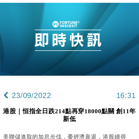
23/09/2022
16:31
港股｜恒指全日跌214點再穿18000點關 創11年
新低
美聯儲進取的加息步伐，憂經濟衰退，港股續尋