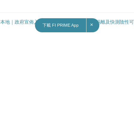
本地｜政府宣佈入境檢疫放寬至0+3 取消酒店隔離及快測陰性可
×
下載 FI PRIME App
登機
Contact Us
|
Privacy Policy
Copyright © 2026 Fortune Insight.
All rights reserved.