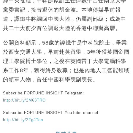
經中央批准，中聯辦原副主任譚鐵牛出任南京大學
財經｜韓股反覆波動收跌 連挫7周創逾3年最長跌勢
15:11
黨委書記，接替退休的胡金波。本地傳媒早前報
道，譚鐵牛將調回中國大陸，仍屬副部級；成為中
財經｜內地7月美元計價出口增近24%勝預期 貿易順
13:44
共二十大前夕首位調返大陸的香港中聯辦高層。
差達1125億美元
財經｜日本春季三度入市撐日圓 4月單日斥6.28萬億
12:44
公開資料顯示，58歲的譚鐵牛是中科院院士，畢業
日圓干預創新高
於西安交通大學，早前赴英留學，3年後獲英國帝國
國際｜特朗普料美伊戰事快結束 承認部分彈藥庫存緊
11:12
張
理工學院博士學位，之後在英國雷丁大學電腦科學
財經｜SA售股自救後再出手 斥4億美元押注未上市公
15:59
系工作8年，獲得終身教職；也是內地人工智能領域
司
的領軍人物，曾任中國科學院副院長。
Subscribe FORTUNE INSIGHT Telegram:
http://bit.ly/2M63TRO
Subscribe FORTUNE INSIGHT YouTube channel:
http://bit.ly/2FgJTen