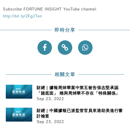
本地｜假冒內地執法人員要求交「保證金」 43歲女子
16:47
損失近6900萬元
Subscribe FORTUNE INSIGHT YouTube channel:
http://bit.ly/2FgJTen
財經｜日經失守6.5萬點後回穩 全周仍升近2%
16:05
即時分享
財經｜恒隆10月換帥 玩具「反」斗城亞洲CEO蔡德
15:47
粦接任
財經｜韓股反覆波動收跌 連挫7周創逾3年最長跌勢
15:11
財經｜內地7月美元計價出口增近24%勝預期 貿易順
13:44
差達1125億美元
相關文章
財經｜日本春季三度入市撐日圓 4月單日斥6.28萬億
12:44
日圓干預創新高
財經｜據報周焯華案中第五被告張志堅承認
國際｜特朗普料美伊戰事快結束 承認部分彈藥庫存緊
11:12
「賭底面」 稱與周焯華不存在「特殊關係」
張
Sep 23, 2022
財經｜SA售股自救後再出手 斥4億美元押注未上市公
15:59
司
財經｜中國據報已派監管官員來港助美進行審
計檢查
Sep 23, 2022