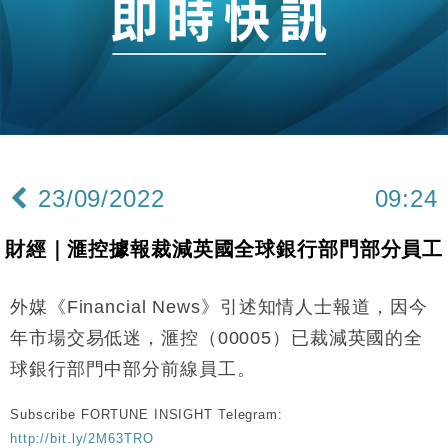
財經｜日經失守6.5萬點後回穩 全周仍升近2%
16:05
財經｜恒隆10月換帥 玩具「反」斗城亞洲CEO蔡德
15:47
粦接任
財經｜韓股反覆波動收跌 連挫7周創逾3年最長跌勢
15:11
財經｜內地7月美元計價出口增近24%勝預期 貿易順
13:44
差達1125億美元
23/09/2022
09:24
財經｜日本春季三度入市撐日圓 4月單日斥6.28萬億
12:44
日圓干預創新高
財經｜滙控據報裁減英國全球銀行部門部分員工
國際｜特朗普料美伊戰事快結束 承認部分彈藥庫存緊
11:12
張
外媒《Financial News》引述知情人士報道，因今
財經｜SA售股自救後再出手 斥4億美元押注未上市公
15:59
司
年市場交易低迷，滙控（00005）已裁減英國的全
財經｜華僑銀行上半年淨利創新高 中期息增15%至
18:31
球銀行部門中部分前線員工。
47仙
財經｜滙豐上調香港今年GDP預測至4.5% 看好貿易
17:33
Subscribe FORTUNE INSIGHT Telegram:
及消費表現
http://bit.ly/2M63TRO