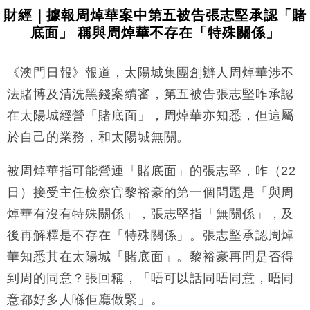
財經｜據報周焯華案中第五被告張志堅承認「賭
底面」 稱與周焯華不存在「特殊關係」
《澳門日報》報道，太陽城集團創辦人周焯華涉不
法賭博及清洗黑錢案續審，第五被告張志堅昨承認
在太陽城經營「賭底面」，周焯華亦知悉，但這屬
於自己的業務，和太陽城無關。
被周焯華指可能營運「賭底面」的張志堅，昨（22
日）接受主任檢察官黎裕豪的第一個問題是「與周
焯華有沒有特殊關係」，張志堅指「無關係」，及
後再解釋是不存在「特殊關係」。張志堅承認周焯
華知悉其在太陽城「賭底面」。黎裕豪再問是否得
到周的同意？張回稱，「唔可以話同唔同意，唔同
意都好多人喺佢廳做緊」。