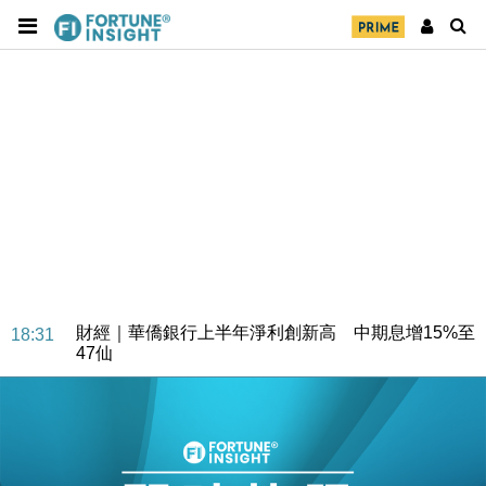
財經｜華僑銀行上半年淨利創新高 中期息增15%至
18:31
47仙
財經｜滙豐上調香港今年GDP預測至4.5% 看好貿易
17:33
及消費表現
本地｜假冒內地執法人員要求交「保證金」 43歲女子
16:47
損失近6900萬元