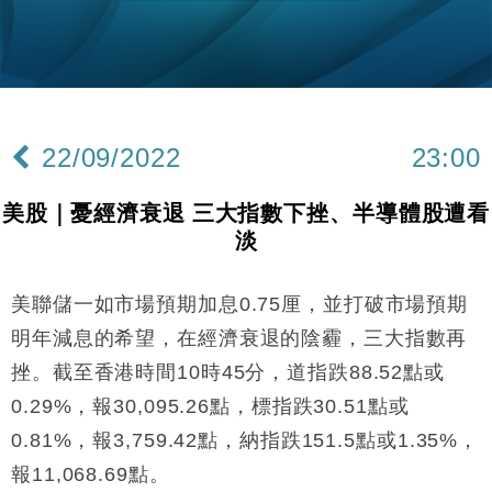
財經｜恒隆10月換帥 玩具「反」斗城亞洲CEO蔡德
15:47
粦接任
財經｜韓股反覆波動收跌 連挫7周創逾3年最長跌勢
15:11
財經｜內地7月美元計價出口增近24%勝預期 貿易順
13:44
差達1125億美元
22/09/2022
23:00
財經｜日本春季三度入市撐日圓 4月單日斥6.28萬億
12:44
日圓干預創新高
美股｜憂經濟衰退 三大指數下挫、半導體股遭看
國際｜特朗普料美伊戰事快結束 承認部分彈藥庫存緊
11:12
淡
張
財經｜SA售股自救後再出手 斥4億美元押注未上市公
15:59
司
美聯儲一如市場預期加息0.75厘，並打破市場預期
財經｜華僑銀行上半年淨利創新高 中期息增15%至
18:31
明年減息的希望，在經濟衰退的陰霾，三大指數再
47仙
挫。截至香港時間10時45分，道指跌88.52點或
財經｜滙豐上調香港今年GDP預測至4.5% 看好貿易
17:33
0.29%，報30,095.26點，標指跌30.51點或
及消費表現
0.81%，報3,759.42點，納指跌151.5點或1.35%，
本地｜假冒內地執法人員要求交「保證金」 43歲女子
16:47
損失近6900萬元
報11,068.69點。