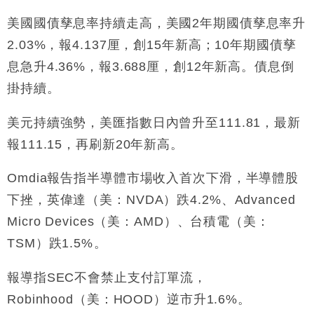
財經｜日經失守6.5萬點後回穩 全周仍升近2%
16:05
美國國債孳息率持續走高，美國2年期國債孳息率升
財經｜恒隆10月換帥 玩具「反」斗城亞洲CEO蔡德
15:47
2.03%，報4.137厘，創15年新高；10年期國債孳
粦接任
息急升4.36%，報3.688厘，創12年新高。債息倒
財經｜韓股反覆波動收跌 連挫7周創逾3年最長跌勢
15:11
掛持續。
財經｜內地7月美元計價出口增近24%勝預期 貿易順
13:44
美元持續強勢，美匯指數日內曾升至111.81，最新
差達1125億美元
報111.15，再刷新20年新高。
財經｜日本春季三度入市撐日圓 4月單日斥6.28萬億
12:44
日圓干預創新高
Omdia報告指半導體市場收入首次下滑，半導體股
國際｜特朗普料美伊戰事快結束 承認部分彈藥庫存緊
11:12
張
下挫，英偉達（美：NVDA）跌4.2%、Advanced
財經｜SA售股自救後再出手 斥4億美元押注未上市公
15:59
Micro Devices（美：AMD）、台積電（美：
司
TSM）跌1.5%。
報導指SEC不會禁止支付訂單流，
Robinhood（美：HOOD）逆市升1.6%。