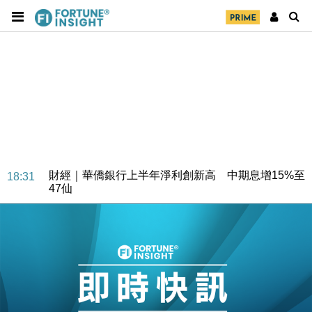
財經｜華僑銀行上半年淨利創新高 中期息增15%至
18:31
47仙
財經｜滙豐上調香港今年GDP預測至4.5% 看好貿易
17:33
及消費表現
本地｜假冒內地執法人員要求交「保證金」 43歲女子
16:47
損失近6900萬元
財經｜日經失守6.5萬點後回穩 全周仍升近2%
16:05