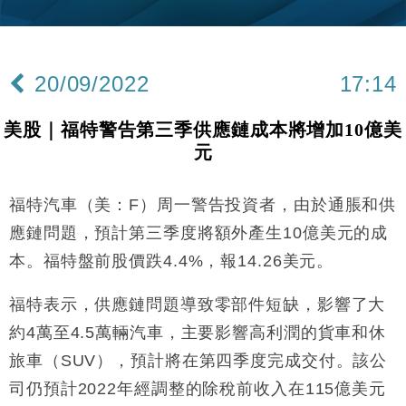
財經｜滙控重啟最多10億美元回購 派息比率目標維持
16:33
50%
財經｜SHEIN傳最快8月中招股 估值料降至400億美
15:11
20/09/2022
17:14
元以下
本地｜HK Express推飛行套票 兩程低至448元加2元
13:49
美股｜福特警告第三季供應鏈成本將增加10億美
可多飛一程
元
地產｜大酒店中期轉賺2300萬元 斥21億翻新香港及
14:50
東京半島
國際｜特朗普赴洛杉磯高球場活動前 男子攜槍彈被捕
福特汽車（美：F）周一警告投資者，由於通脹和供
13:12
應鏈問題，預計第三季度將額外產生10億美元的成
財經｜香港7月PMI回落至51 企業擴張放慢兼縮減人
12:30
本。福特盤前股價跌4.4%，報14.26美元。
手
財經｜黑石傳再籌逾360億美元 支援Anthropic租用
11:40
福特表示，供應鏈問題導致零部件短缺，影響了大
Google晶片
約4萬至4.5萬輛汽車，主要影響高利潤的貨車和休
財經｜美商務部擬擴大金屬關稅範圍 14類產品或加徵
10:57
25%
旅車（SUV），預計將在第四季度完成交付。該公
本地｜新世界K11 9月升級會員制度 增鉑金卡級別鎖
18:15
司仍預計2022年經調整的除稅前收入在115億美元
定高消費客群