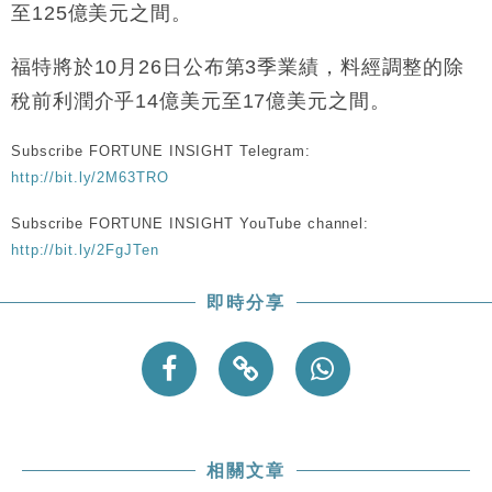
至125億美元之間。
財經｜本港6月零售額連升14個月 珠寶鐘錶銷售升勢
17:40
最強
福特將於10月26日公布第3季業績，料經調整的除
財經｜滙控重啟最多10億美元回購 派息比率目標維持
16:33
稅前利潤介乎14億美元至17億美元之間。
50%
財經｜SHEIN傳最快8月中招股 估值料降至400億美
15:11
Subscribe FORTUNE INSIGHT Telegram:
元以下
http://bit.ly/2M63TRO
本地｜HK Express推飛行套票 兩程低至448元加2元
13:49
可多飛一程
Subscribe FORTUNE INSIGHT YouTube channel:
http://bit.ly/2FgJTen
即時分享
相關文章