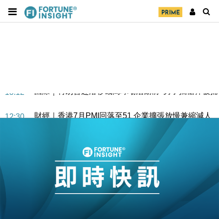
地產｜大酒店中期轉賺2300萬元 斥21億翻新香港及
14:50
東京半島
國際｜特朗普赴洛杉磯高球場活動前 男子攜槍彈被捕
13:12
財經｜香港7月PMI回落至51 企業擴張放慢兼縮減人
12:30
手
財經｜黑石傳再籌逾360億美元 支援Anthropic租用
11:40
Google晶片
財經｜美商務部擬擴大金屬關稅範圍 14類產品或加徵
10:57
25%
本地｜新世界K11 9月升級會員制度 增鉑金卡級別鎖
18:15
定高消費客群
財經｜本港6月零售額連升14個月 珠寶鐘錶銷售升勢
17:40
最強