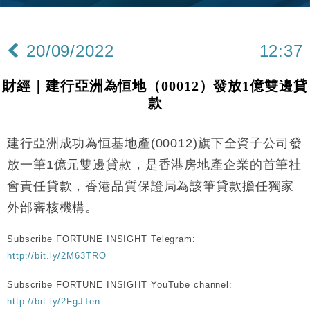
財經｜內地7月美元計價出口增近24%勝預期 貿易順
13:44
差達1125億美元
20/09/2022
12:37
財經｜日本春季三度入市撐日圓 4月單日斥6.28萬億
12:44
日圓干預創新高
財經｜建行亞洲為恒地（00012）發放1億雙邊貸
國際｜特朗普料美伊戰事快結束 承認部分彈藥庫存緊
11:12
款
張
財經｜SA售股自救後再出手 斥4億美元押注未上市公
15:59
司
建行亞洲成功為恒基地產(00012)旗下全資子公司發
財經｜華僑銀行上半年淨利創新高 中期息增15%至
18:31
放一筆1億元雙邊貸款，是香港房地產企業的首筆社
47仙
會責任貸款，香港品質保證局為該筆貸款擔任獨家
財經｜滙豐上調香港今年GDP預測至4.5% 看好貿易
17:33
外部審核機構。
及消費表現
本地｜假冒內地執法人員要求交「保證金」 43歲女子
16:47
Subscribe FORTUNE INSIGHT Telegram:
損失近6900萬元
http://bit.ly/2M63TRO
財經｜日經失守6.5萬點後回穩 全周仍升近2%
16:05
Subscribe FORTUNE INSIGHT YouTube channel:
財經｜恒隆10月換帥 玩具「反」斗城亞洲CEO蔡德
15:47
http://bit.ly/2FgJTen