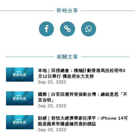
粦接任
即時分享
財經｜韓股反覆波動收跌 連挫7周創逾3年最長跌勢
15:11
財經｜內地7月美元計價出口增近24%勝預期 貿易順
13:44
差達1125億美元
財經｜日本春季三度入市撐日圓 4月單日斥6.28萬億
12:44
日圓干預創新高
國際｜特朗普料美伊戰事快結束 承認部分彈藥庫存緊
11:12
相關文章
張
本地｜田徑總會：積極計劃香港馬拉松明年2
財經｜SA售股自救後再出手 斥4億美元押注未上市公
15:59
月12日舉行 獲政府全力支持
司
Sep 20, 2022
國際｜白宮回應拜登保衛台灣：總統意思「不
言自明」
Sep 20, 2022
財經｜前恒大經濟學家任澤平：iPhone 14可
能是蘋果帝國盛極而衰的標誌
Sep 20, 2022