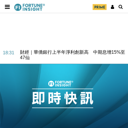
財經｜華僑銀行上半年淨利創新高 中期息增15%至
18:31
47仙
財經｜滙豐上調香港今年GDP預測至4.5% 看好貿易
17:33
及消費表現
本地｜假冒內地執法人員要求交「保證金」 43歲女子
16:47
損失近6900萬元
財經｜日經失守6.5萬點後回穩 全周仍升近2%
16:05
財經｜恒隆10月換帥 玩具「反」斗城亞洲CEO蔡德
15:47
粦接任
財經｜韓股反覆波動收跌 連挫7周創逾3年最長跌勢
15:11