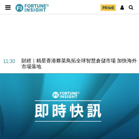
財經｜精星香港夥菜鳥拓全球智慧倉儲市場 加快海外
11:30
市場落地
地產｜大酒店中期轉賺2300萬元 斥21億翻新香港及
14:50
東京半島
國際｜特朗普赴洛杉磯高球場活動前 男子攜槍彈被捕
13:12
財經｜香港7月PMI回落至51 企業擴張放慢兼縮減人
12:30
手
財經｜黑石傳再籌逾360億美元 支援Anthropic租用
11:40
Google晶片
財經｜美商務部擬擴大金屬關稅範圍 14類產品或加徵
10:57