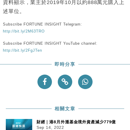
11:40
資料顯示，業主於2019年10月以約888萬元購入上
Google晶片
述單位。
財經｜美商務部擬擴大金屬關稅範圍 14類產品或加徵
10:57
25%
Subscribe FORTUNE INSIGHT Telegram:
本地｜新世界K11 9月升級會員制度 增鉑金卡級別鎖
18:15
http://bit.ly/2M63TRO
定高消費客群
財經｜本港6月零售額連升14個月 珠寶鐘錶銷售升勢
Subscribe FORTUNE INSIGHT YouTube channel:
17:40
最強
http://bit.ly/2FgJTen
財經｜滙控重啟最多10億美元回購 派息比率目標維持
16:33
50%
即時分享
財經｜SHEIN傳最快8月中招股 估值料降至400億美
15:11
元以下
相關文章
財經｜港8月外滙基金境外資產減少779億
Sep 14, 2022