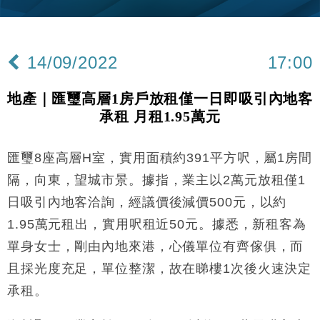
25%
本地｜新世界K11 9月升級會員制度 增鉑金卡級別鎖
18:15
定高消費客群
14/09/2022
17:00
財經｜本港6月零售額連升14個月 珠寶鐘錶銷售升勢
17:40
最強
地產｜匯璽高層1房戶放租僅一日即吸引內地客
財經｜滙控重啟最多10億美元回購 派息比率目標維持
16:33
承租 月租1.95萬元
50%
財經｜SHEIN傳最快8月中招股 估值料降至400億美
15:11
元以下
匯璽8座高層H室，實用面積約391平方呎，屬1房間
財經｜精星香港夥菜鳥拓全球智慧倉儲市場 加快海外
11:30
隔，向東，望城市景。據指，業主以2萬元放租僅1
市場落地
日吸引內地客洽詢，經議價後減價500元，以約
地產｜大酒店中期轉賺2300萬元 斥21億翻新香港及
14:50
1.95萬元租出，實用呎租近50元。據悉，新租客為
東京半島
單身女士，剛由內地來港，心儀單位有齊傢俱，而
國際｜特朗普赴洛杉磯高球場活動前 男子攜槍彈被捕
13:12
且採光度充足，單位整潔，故在睇樓1次後火速決定
財經｜香港7月PMI回落至51 企業擴張放慢兼縮減人
12:30
承租。
手
財經｜黑石傳再籌逾360億美元 支援Anthropic租用