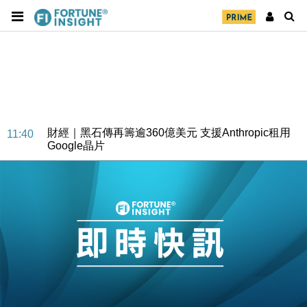
市場落地
地產｜大酒店中期轉賺2300萬元 斥21億翻新香港及
14:50
東京半島
國際｜特朗普赴洛杉磯高球場活動前 男子攜槍彈被捕
13:12
財經｜香港7月PMI回落至51 企業擴張放慢兼縮減人
12:30
手
財經｜黑石傳再籌逾360億美元 支援Anthropic租用
11:40
Google晶片
財經｜美商務部擬擴大金屬關稅範圍 14類產品或加徵
10:57
25%
本地｜新世界K11 9月升級會員制度 增鉑金卡級別鎖
18:15
定高消費客群
財經｜本港6月零售額連升14個月 珠寶鐘錶銷售升勢
17:40
最強
財經｜滙控重啟最多10億美元回購 派息比率目標維持
16:33
50%
財經｜SA售股自救後再出手 斥4億美元押注未上市公
15:59