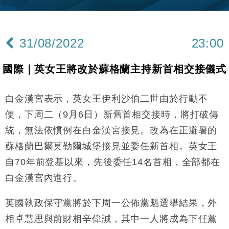
司
財經｜精星香港夥菜鳥拓全球智慧倉儲市場 加快海外
11:30
市場落地
31/08/2022
23:00
地產｜大酒店中期轉賺2300萬元 斥21億翻新香港及
14:50
東京半島
國際｜英女王將改於蘇格蘭主持新首相交接儀式
國際｜特朗普赴洛杉磯高球場活動前 男子攜槍彈被捕
13:12
白金漢宮表示，英女王伊利沙伯二世由於行動不
財經｜香港7月PMI回落至51 企業擴張放慢兼縮減人
12:30
手
便，下周二（9月6日）新舊首相交接時，將打破傳
財經｜黑石傳再籌逾360億美元 支援Anthropic租用
11:40
統，無法依慣例在白金漢宮接見。改為在正避暑的
Google晶片
蘇格蘭巴爾莫勒爾城堡接見並委任新首相。英女王
財經｜美商務部擬擴大金屬關稅範圍 14類產品或加徵
10:57
25%
自70年前登基以來，先後委任14名首相，全部都在
本地｜新世界K11 9月升級會員制度 增鉑金卡級別鎖
白金漢宮內進行。
18:15
定高消費客群
財經｜本港6月零售額連升14個月 珠寶鐘錶銷售升勢
英國執政保守黨將於下周一公佈黨魁選舉結果，外
17:40
最強
相卓慧思與前財相辛偉誠，其中一人將成為下任黨
財經｜滙控重啟最多10億美元回購 派息比率目標維持
16:33