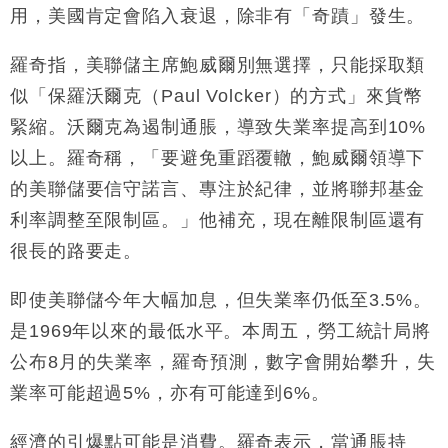
財經｜滙豐上調香港今年GDP預測至4.5% 看好貿易
17:33
用，美國肯定會陷入衰退，除非有「奇蹟」發生。
及消費表現
本地｜假冒內地執法人員要求交「保證金」 43歲女子
16:47
羅奇指，美聯儲主席鮑威爾別無選擇，只能採取類
損失近6900萬元
似「保羅沃爾克（Paul Volcker）的方式」來貨幣
財經｜日經失守6.5萬點後回穩 全周仍升近2%
16:05
緊縮。沃爾克為遏制通脹，導致失業率提高到10%
財經｜恒隆10月換帥 玩具「反」斗城亞洲CEO蔡德
15:47
以上。羅奇稱，「要避免重蹈覆轍，鮑威爾領導下
粦接任
的美聯儲要信守諾言、專注於紀律，並將聯邦基金
財經｜韓股反覆波動收跌 連挫7周創逾3年最長跌勢
15:11
利率調整至限制區。」他補充，現在離限制區還有
很長的路要走。
財經｜內地7月美元計價出口增近24%勝預期 貿易順
13:44
差達1125億美元
即使美聯儲今年大幅加息，但失業率仍低至3.5%。
財經｜日本春季三度入市撐日圓 4月單日斥6.28萬億
12:44
日圓干預創新高
是1969年以來的最低水平。本周五，勞工統計局將
國際｜特朗普料美伊戰事快結束 承認部分彈藥庫存緊
11:12
公布8月的失業率，羅奇預測，數字會開始攀升，失
張
業率可能超過5%，亦有可能達到6%。
財經｜SA售股自救後再出手 斥4億美元押注未上市公
15:59
司
經濟的引爆點可能是消費。羅奇表示，當通脹持