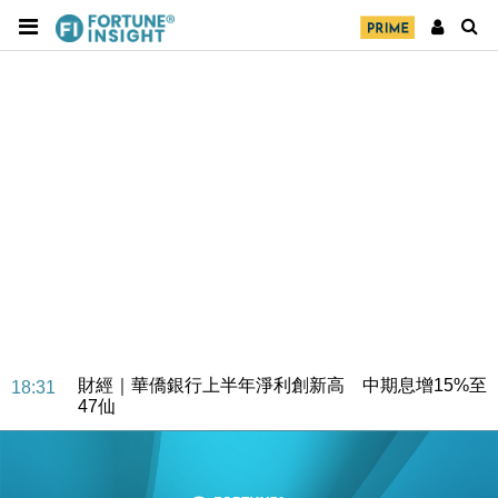
財經｜華僑銀行上半年淨利創新高 中期息增15%至
18:31
47仙
財經｜滙豐上調香港今年GDP預測至4.5% 看好貿易
17:33
及消費表現
本地｜假冒內地執法人員要求交「保證金」 43歲女子