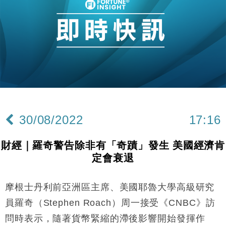
16:47
損失近6900萬元
財經｜日經失守6.5萬點後回穩 全周仍升近2%
16:05
財經｜恒隆10月換帥 玩具「反」斗城亞洲CEO蔡德
15:47
粦接任
財經｜韓股反覆波動收跌 連挫7周創逾3年最長跌勢
15:11
財經｜內地7月美元計價出口增近24%勝預期 貿易順
13:44
差達1125億美元
30/08/2022
17:16
財經｜日本春季三度入市撐日圓 4月單日斥6.28萬億
12:44
日圓干預創新高
財經｜羅奇警告除非有「奇蹟」發生 美國經濟肯
國際｜特朗普料美伊戰事快結束 承認部分彈藥庫存緊
11:12
定會衰退
張
財經｜SA售股自救後再出手 斥4億美元押注未上市公
15:59
司
摩根士丹利前亞洲區主席、美國耶魯大學高級研究
財經｜華僑銀行上半年淨利創新高 中期息增15%至
18:31
員羅奇（Stephen Roach）周一接受《CNBC》訪
47仙
問時表示，隨著貨幣緊縮的滯後影響開始發揮作