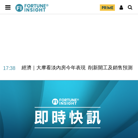
經濟｜大摩看淡內房今年表現 削新開工及銷售預測
17:38
科技｜iPhone 18 Pro成本或升4成 蘋果或犧牲毛利穩
16:55
定新機售價
本地｜香港迪拜下月10日合辦氣候金融會議
15:38
財經｜大摩削老鋪黃金目標價至505元 惟維持「增
14:49
持」評級
本地｜華嫂冰室太子店涉提供失實資料 遭禁申請輸入
13:49
勞工一年