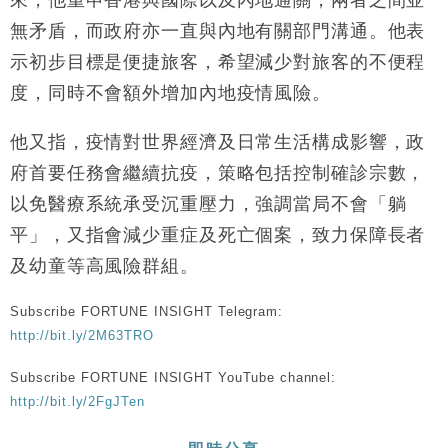
來，他重申香港與國際以及內地通關，兩者之間並
本地｜華嫂冰室太子店涉提供失實資料 遭禁申請輸入
13:49
無矛盾，而政府亦一直與內地有關部門溝通。他表
勞工一年
示初步目標是便捷旅客，希望減少對旅客的不便程
中國｜強颱風「白海豚」殘渦北上 上海取消逾900班
12:11
度，同時不會額外增加內地疫情風險。
機
財經｜華僑銀行上半年淨利創新高 中期息增15%至
18:31
他又指，疫情對世界經濟及日常生活構成影響，政
47仙
府首要任務會繼續抗疫，策略包括控制確診宗數，
財經｜滙豐上調香港今年GDP預測至4.5% 看好貿易
17:33
及消費表現
以免醫療系統承受沉重壓力，強調當局不會「躺
本地｜假冒內地執法人員要求交「保證金」 43歲女子
16:47
平」，又指會減少重症及死亡個案，致力保障長者
損失近6900萬元
及幼童等高風險群組。
財經｜日經失守6.5萬點後回穩 全周仍升近2%
16:05
Subscribe FORTUNE INSIGHT Telegram:
http://bit.ly/2M63TRO
Subscribe FORTUNE INSIGHT YouTube channel:
http://bit.ly/2FgJTen