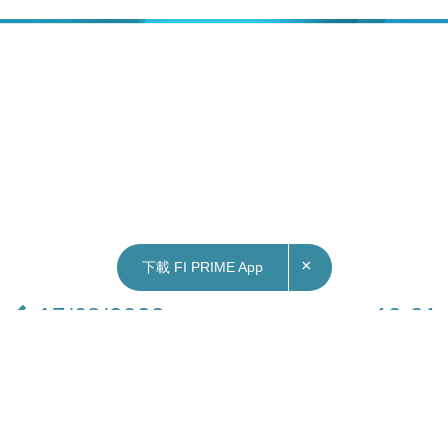
×
下載 FI PRIME App
17/08/2022
12:31
本地｜李家超指能向世界宣告香港成功 回歸25周
年是「新開始」