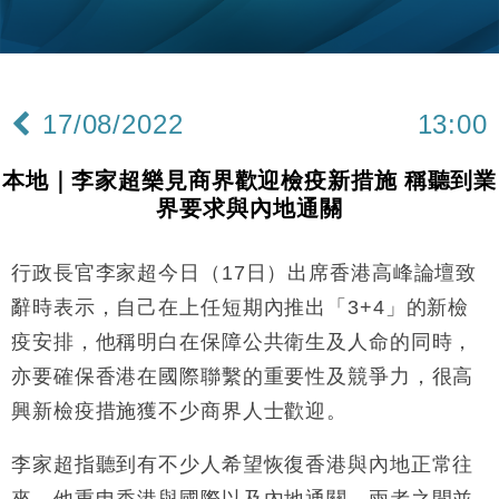
中國｜強颱風「白海豚」殘渦北上 上海取消逾900班
12:11
機
財經｜華僑銀行上半年淨利創新高 中期息增15%至
18:31
47仙
17/08/2022
13:00
財經｜滙豐上調香港今年GDP預測至4.5% 看好貿易
17:33
及消費表現
本地｜李家超樂見商界歡迎檢疫新措施 稱聽到業
本地｜假冒內地執法人員要求交「保證金」 43歲女子
16:47
界要求與內地通關
損失近6900萬元
財經｜日經失守6.5萬點後回穩 全周仍升近2%
16:05
行政長官李家超今日（17日）出席香港高峰論壇致
經濟｜大摩看淡內房今年表現 削新開工及銷售預測
17:38
辭時表示，自己在上任短期內推出「3+4」的新檢
疫安排，他稱明白在保障公共衛生及人命的同時，
科技｜iPhone 18 Pro成本或升4成 蘋果或犧牲毛利穩
16:55
亦要確保香港在國際聯繫的重要性及競爭力，很高
定新機售價
興新檢疫措施獲不少商界人士歡迎。
本地｜香港迪拜下月10日合辦氣候金融會議
15:38
李家超指聽到有不少人希望恢復香港與內地正常往
財經｜大摩削老鋪黃金目標價至505元 惟維持「增
14:49
持」評級