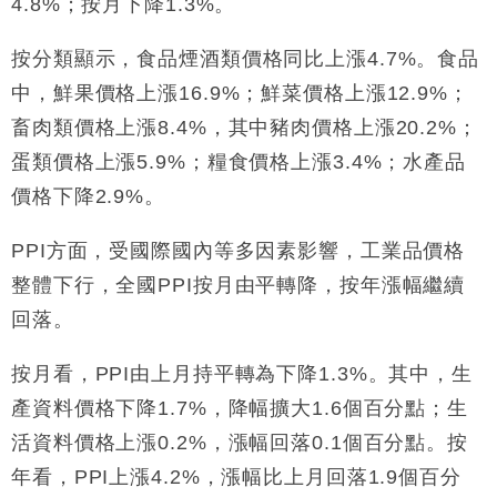
4.8%；按月下降1.3%。
地產｜大酒店中期轉賺2300萬元 斥21億翻新香港及
14:50
東京半島
按分類顯示，食品煙酒類價格同比上漲4.7%。食品
國際｜特朗普赴洛杉磯高球場活動前 男子攜槍彈被捕
13:12
中，鮮果價格上漲16.9%；鮮菜價格上漲12.9%；
財經｜香港7月PMI回落至51 企業擴張放慢兼縮減人
12:30
畜肉類價格上漲8.4%，其中豬肉價格上漲20.2%；
手
蛋類價格上漲5.9%；糧食價格上漲3.4%；水產品
財經｜黑石傳再籌逾360億美元 支援Anthropic租用
11:40
價格下降2.9%。
Google晶片
財經｜美商務部擬擴大金屬關稅範圍 14類產品或加徵
10:57
PPI方面，受國際國內等多因素影響，工業品價格
25%
整體下行，全國PPI按月由平轉降，按年漲幅繼續
本地｜新世界K11 9月升級會員制度 增鉑金卡級別鎖
18:15
定高消費客群
回落。
財經｜本港6月零售額連升14個月 珠寶鐘錶銷售升勢
17:40
最強
按月看，PPI由上月持平轉為下降1.3%。其中，生
財經｜滙控重啟最多10億美元回購 派息比率目標維持
16:33
產資料價格下降1.7%，降幅擴大1.6個百分點；生
50%
活資料價格上漲0.2%，漲幅回落0.1個百分點。按
年看，PPI上漲4.2%，漲幅比上月回落1.9個百分