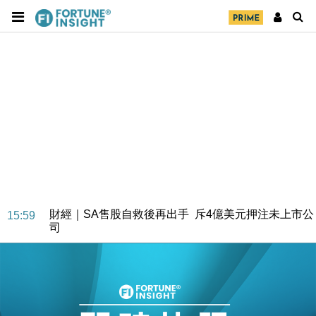
財經｜SA售股自救後再出手 斥4億美元押注未上市公
15:59
司
財經｜精星香港夥菜鳥拓全球智慧倉儲市場 加快海外
11:30
市場落地
地產｜大酒店中期轉賺2300萬元 斥21億翻新香港及
14:50
東京半島