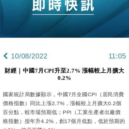
國際｜特朗普赴洛杉磯高球場活動前 男子攜槍彈被捕
13:12
財經｜香港7月PMI回落至51 企業擴張放慢兼縮減人
12:30
手
財經｜黑石傳再籌逾360億美元 支援Anthropic租用
11:40
Google晶片
財經｜美商務部擬擴大金屬關稅範圍 14類產品或加徵
10:57
25%
10/08/2022
11:05
本地｜新世界K11 9月升級會員制度 增鉑金卡級別鎖
18:15
定高消費客群
財經｜中國7月CPI升至2.7% 漲幅較上月擴大
財經｜本港6月零售額連升14個月 珠寶鐘錶銷售升勢
17:40
0.2%
最強
財經｜滙控重啟最多10億美元回購 派息比率目標維持
16:33
50%
國家統計局數據顯示，中國7月全國CPI（居民消費
財經｜SA售股自救後再出手 斥4億美元押注未上市公
15:59
價格指數）同比上漲2.7%，漲幅較上月擴大0.2個
司
百分點，較市場預期低；PPI（工業生產者出廠價
財經｜精星香港夥菜鳥拓全球智慧倉儲市場 加快海外
11:30
格指數）按年升4.2%，創17個月低點，低於預期的
市場落地