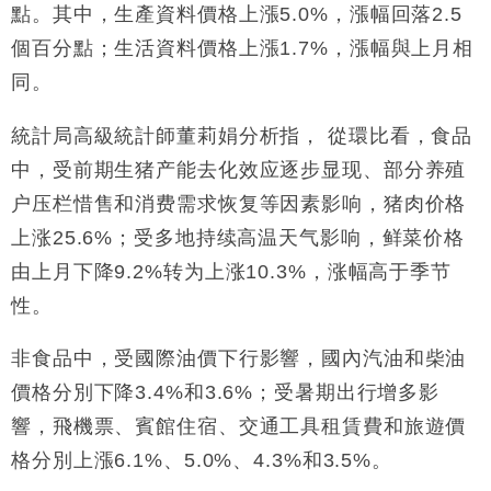
點。其中，生產資料價格上漲5.0%，漲幅回落2.5
個百分點；生活資料價格上漲1.7%，漲幅與上月相
同。
統計局高級統計師董莉娟分析指， 從環比看，食品
中，受前期生猪产能去化效应逐步显现、部分养殖
户压栏惜售和消费需求恢复等因素影响，猪肉价格
上涨25.6%；受多地持续高温天气影响，鲜菜价格
由上月下降9.2%转为上涨10.3%，涨幅高于季节
性。
非食品中，受國際油價下行影響，國內汽油和柴油
價格分別下降3.4%和3.6%；受暑期出行增多影
響，飛機票、賓館住宿、交通工具租賃費和旅遊價
格分別上漲6.1%、5.0%、4.3%和3.5%。