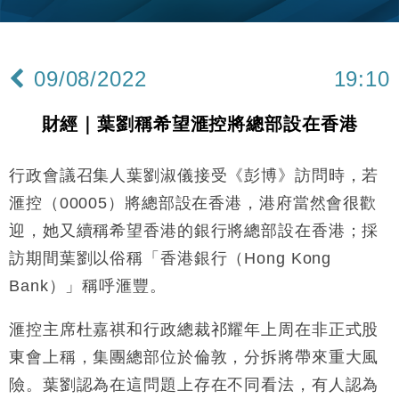
15:11
財經｜內地7月美元計價出口增近24%勝預期 貿易順
13:44
差達1125億美元
09/08/2022
19:10
財經｜日本春季三度入市撐日圓 4月單日斥6.28萬億
12:44
日圓干預創新高
財經｜葉劉稱希望滙控將總部設在香港
國際｜特朗普料美伊戰事快結束 承認部分彈藥庫存緊
11:12
張
行政會議召集人葉劉淑儀接受《彭博》訪問時，若
財經｜SA售股自救後再出手 斥4億美元押注未上市公
15:59
司
滙控（00005）將總部設在香港，港府當然會很歡
財經｜華僑銀行上半年淨利創新高 中期息增15%至
18:31
迎，她又續稱希望香港的銀行將總部設在香港；採
47仙
訪期間葉劉以俗稱「香港銀行（Hong Kong
財經｜滙豐上調香港今年GDP預測至4.5% 看好貿易
17:33
及消費表現
Bank）」稱呼滙豐。
本地｜假冒內地執法人員要求交「保證金」 43歲女子
16:47
損失近6900萬元
滙控主席杜嘉祺和行政總裁祁耀年上周在非正式股
財經｜日經失守6.5萬點後回穩 全周仍升近2%
東會上稱，集團總部位於倫敦，分拆將帶來重大風
16:05
險。葉劉認為在這問題上存在不同看法，有人認為