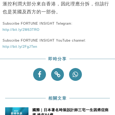
財經｜恒隆10月換帥 玩具「反」斗城亞洲CEO蔡德
15:47
滙控利潤大部分來自香港，因此理應分拆，但該行
粦接任
也是英國及西方的一部份。
財經｜韓股反覆波動收跌 連挫7周創逾3年最長跌勢
15:11
Subscribe FORTUNE INSIGHT Telegram:
財經｜內地7月美元計價出口增近24%勝預期 貿易順
13:44
http://bit.ly/2M63TRO
差達1125億美元
財經｜日本春季三度入市撐日圓 4月單日斥6.28萬億
12:44
Subscribe FORTUNE INSIGHT YouTube channel:
日圓干預創新高
http://bit.ly/2FgJTen
國際｜特朗普料美伊戰事快結束 承認部分彈藥庫存緊
11:12
張
即時分享
財經｜SA售股自救後再出手 斥4億美元押注未上市公
15:59
司
相關文章
國際｜日本著名時裝設計師三宅一生因癌症病
逝 終年84歲