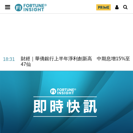
財經｜華僑銀行上半年淨利創新高 中期息增15%至
18:31
47仙
財經｜滙豐上調香港今年GDP預測至4.5% 看好貿易
17:33
及消費表現
本地｜假冒內地執法人員要求交「保證金」 43歲女子
16:47
損失近6900萬元
財經｜日經失守6.5萬點後回穩 全周仍升近2%
16:05
財經｜恒隆10月換帥 玩具「反」斗城亞洲CEO蔡德
15:47
粦接任
財經｜韓股反覆波動收跌 連挫7周創逾3年最長跌勢