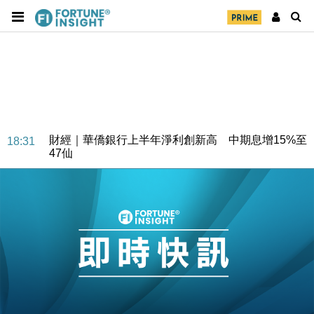
財經｜華僑銀行上半年淨利創新高 中期息增15%至
18:31
47仙
財經｜滙豐上調香港今年GDP預測至4.5% 看好貿易
17:33
及消費表現
本地｜假冒內地執法人員要求交「保證金」 43歲女子
16:47
損失近6900萬元
財經｜日經失守6.5萬點後回穩 全周仍升近2%
16:05
財經｜恒隆10月換帥 玩具「反」斗城亞洲CEO蔡德
15:47
粦接任