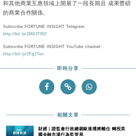
財經｜恒隆10月換帥 玩具「反」斗城亞洲CEO蔡德
15:47
和其他商業互惠領域上開展了一段長期且 成果豐碩
粦接任
的商業合作關係。
財經｜韓股反覆波動收跌 連挫7周創逾3年最長跌勢
15:11
Subscribe FORTUNE INSIGHT Telegram:
財經｜內地7月美元計價出口增近24%勝預期 貿易順
13:44
http://bit.ly/2M63TRO
差達1125億美元
財經｜日本春季三度入市撐日圓 4月單日斥6.28萬億
Subscribe FORTUNE INSIGHT YouTube channel:
12:44
日圓干預創新高
http://bit.ly/2FgJTen
國際｜特朗普料美伊戰事快結束 承認部分彈藥庫存緊
11:12
張
即時分享
財經｜SA售股自救後再出手 斥4億美元押注未上市公
15:59
司
相關文章
財經｜證監會行政總裁歐達禮將離任 轉投英
國金融市場行為監管局