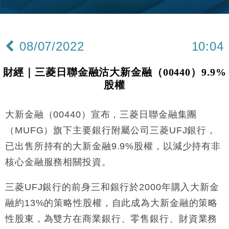
財經｜韓股反覆波動收跌 連挫7周創逾3年最長跌勢
15:11
財經｜內地7月美元計價出口增近24%勝預期 貿易順
13:44
差達1125億美元
08/07/2022
10:04
財經｜日本春季三度入市撐日圓 4月單日斥6.28萬億
12:44
日圓干預創新高
財經｜三菱日聯金融沽大新金融（00440）9.9%
國際｜特朗普料美伊戰事快結束 承認部分彈藥庫存緊
11:12
股權
張
財經｜SA售股自救後再出手 斥4億美元押注未上市公
15:59
司
大新金融（00440）宣布，三菱日聯金融集團
財經｜華僑銀行上半年淨利創新高 中期息增15%至
18:31
（MUFG）旗下主要銀行附屬公司三菱UFJ銀行，
47仙
已出售所持有的大新金融9.9%股權，以減少持有非
財經｜滙豐上調香港今年GDP預測至4.5% 看好貿易
17:33
核心金融服務相關投資。
及消費表現
本地｜假冒內地執法人員要求交「保證金」 43歲女子
16:47
三菱UFJ銀行的前身三和銀行於2000年購入大新金
損失近6900萬元
融約13%的策略性股權，自此成為大新金融的策略
財經｜日經失守6.5萬點後回穩 全周仍升近2%
16:05
性股東，為雙方在商業銀行、零售銀行、財資業務