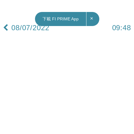
×
下載 FI PRIME App
08/07/2022
09:48
財經｜證監會行政總裁歐達禮將離任 轉投英國金
融市場行為監管局
證監會今日（8日）公布，歐達禮將於今年底離任行
政總裁一席，並於2023年1月出任英國金融市場行
為監管局主席一職。根據資料，歐達禮現時的任期
本應於2023年9月30日屆滿。
證監會表示，自歐達禮於2011年10月出任證監會行
政總裁以來，一直引領證監會採取一套高度聚焦的
創新監管政策，並同時推動證監會在運作上進行改