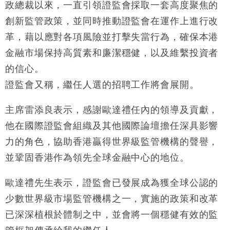
政總裁以來，一直引領證監會採取一套高度聚焦的
財經｜本港6月零售額連升14個月 珠寶鐘錶銷售升勢
17:40
最強
創新監管政策，並同時推動證監會在運作上進行改
財經｜滙控重啟最多10億美元回購 派息比率目標維持
16:33
革，藉以應對各項風險並打擊失當行為，確保本港
50%
金融市場保持高質素和廉潔穩健，以及維繫投資者
財經｜SHEIN傳最快8月中招股 估值料降至400億美
15:11
的信心。
元以下
證監會又稱，繼任人選的招聘工作將會展開。
本地｜HK Express推飛行套票 兩程低至448元加2元
13:49
可多飛一程
主席雷添良表示，感謝歐達禮任內的領導及貢獻，
他在國際證監會組織及其他國際論壇擔任深具影響
力的角色，協助香港贏得世界級監管機構的聲譽，
並鞏固香港作為領先全球金融中心的地位。
歐達禮先生表示，證監會已發展成為獲全球公認的
少數世界級市場監管機構之一，實施的政策和改革
已深深植根於體制之中，並會將一個穩健有效的監