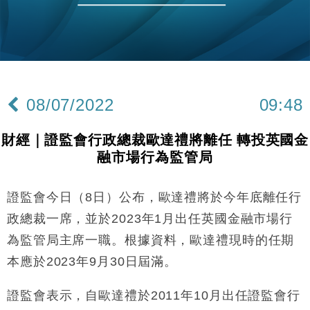
財經｜滙控重啟最多10億美元回購 派息比率目標維持
16:33
50%
財經｜SHEIN傳最快8月中招股 估值料降至400億美
15:11
元以下
本地｜HK Express推飛行套票 兩程低至448元加2元
13:49
可多飛一程
08/07/2022
09:48
地產｜大酒店中期轉賺2300萬元 斥21億翻新香港及
14:50
東京半島
財經｜證監會行政總裁歐達禮將離任 轉投英國金
國際｜特朗普赴洛杉磯高球場活動前 男子攜槍彈被捕
13:12
融市場行為監管局
財經｜香港7月PMI回落至51 企業擴張放慢兼縮減人
12:30
手
證監會今日（8日）公布，歐達禮將於今年底離任行
財經｜黑石傳再籌逾360億美元 支援Anthropic租用
11:40
政總裁一席，並於2023年1月出任英國金融市場行
Google晶片
為監管局主席一職。根據資料，歐達禮現時的任期
財經｜美商務部擬擴大金屬關稅範圍 14類產品或加徵
10:57
本應於2023年9月30日屆滿。
25%
本地｜新世界K11 9月升級會員制度 增鉑金卡級別鎖
18:15
證監會表示，自歐達禮於2011年10月出任證監會行
定高消費客群