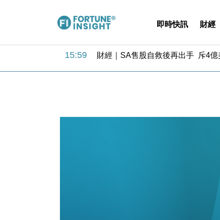
即時快訊
財經
15:59
財經｜SA售股自救後再出手 斥4
11:30
財經｜精星香港夥菜鳥拓全球智慧倉
14:50
地產｜大酒店中期轉賺2300萬元 
13:12
國際｜特朗普赴洛杉磯高球場活動前
12:30
財經｜香港7月PMI回落至51 企
11:40
財經｜黑石傳再籌逾360億美元 支援Ant
10:57
財經｜美商務部擬擴大金屬關稅範圍 
18:15
本地｜新世界K11 9月升級會員制
17:40
財經｜本港6月零售額連升14個月
16:33
財經｜滙控重啟最多10億美元回購 
15:59
財經｜SA售股自救後再出手 斥4
11:30
財經｜精星香港夥菜鳥拓全球智慧倉
14:50
地產｜大酒店中期轉賺2300萬元 
13:12
國際｜特朗普赴洛杉磯高球場活動前