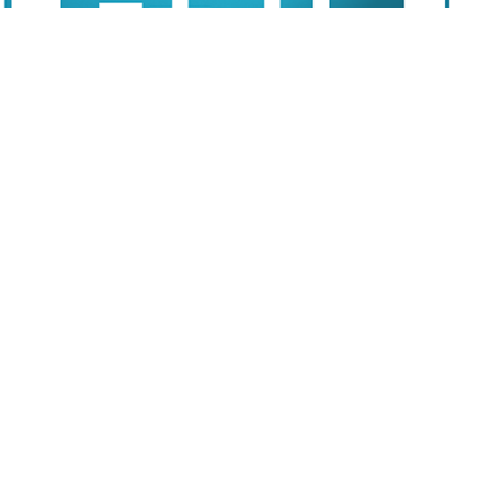
盤添壓 買家趁機吸筍盤 本週末預