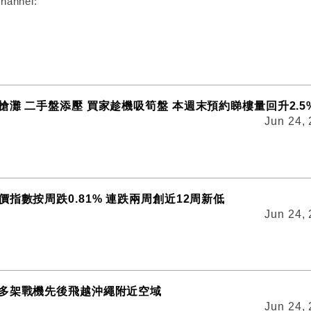
hannel:
搶灘 二手盤添壓 買家趁機吸筍盤 本週末預約睇樓量回升2.5
Jun 24,
指數按周跌0.81% 連跌兩周創近12周新低
Jun 24,
多架戰機先後飛越沖繩附近空域
Jun 24,