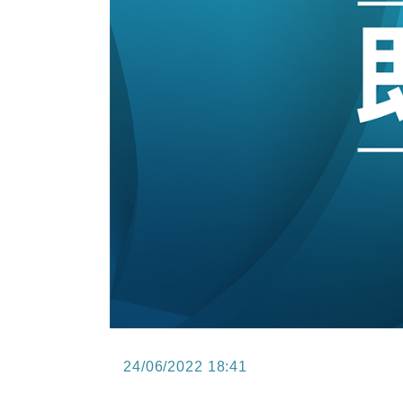
12:30
財經｜香港7月PMI回落至51 企
11:40
財經｜黑石傳再籌逾360億美元 支援Ant
10:57
財經｜美商務部擬擴大金屬關稅範圍 
18:15
本地｜新世界K11 9月升級會員制
17:40
財經｜本港6月零售額連升14個月
16:33
財經｜滙控重啟最多10億美元回購 
24/06/2022 18:41