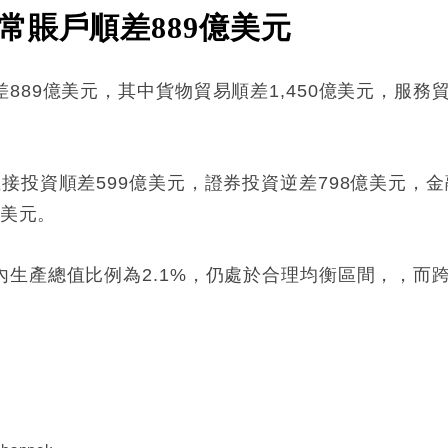
常賬戶順差889億美元
889億美元，其中貨物貿易順差1,450億美元，服務
接投資順差599億美元，證券投資逆差798億美元，
億美元。
內生產總值比例為2.1%，仍處於合理均衡區間，，而
: