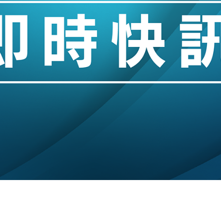
業擴張放慢兼縮減人手
hropic租用Google晶片
14類產品或加徵25%
度 增鉑金卡級別鎖定高消費客群
 珠寶鐘錶銷售升勢最強
派息比率目標維持50%