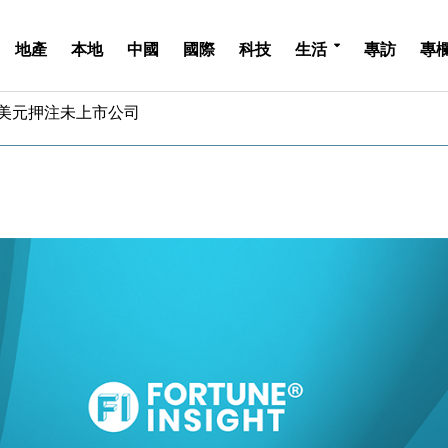
地產
本地
中國
國際
科技
生活
專訪
專
億美元押注未上市公司
儲市場 加快海外市場落地
斥21億翻新香港及東京半島
 男子攜槍彈被捕
業擴張放慢兼縮減人手
hropic租用Google晶片
14類產品或加徵25%
度 增鉑金卡級別鎖定高消費客群
 珠寶鐘錶銷售升勢最強
派息比率目標維持50%
億美元押注未上市公司
儲市場 加快海外市場落地
斥21億翻新香港及東京半島
 男子攜槍彈被捕