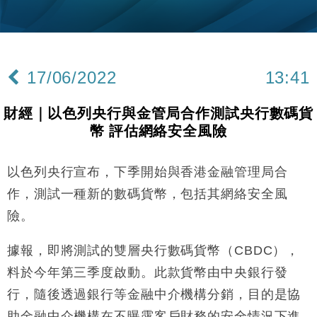
財經｜韓股反覆波動收跌 連挫7周創逾3年最長跌勢
15:11
財經｜內地7月美元計價出口增近24%勝預期 貿易順
13:44
差達1125億美元
17/06/2022
13:41
財經｜日本春季三度入市撐日圓 4月單日斥6.28萬億
12:44
日圓干預創新高
財經｜以色列央行與金管局合作測試央行數碼貨
國際｜特朗普料美伊戰事快結束 承認部分彈藥庫存緊
11:12
幣 評估網絡安全風險
張
財經｜SA售股自救後再出手 斥4億美元押注未上市公
15:59
司
以色列央行宣布，下季開始與香港金融管理局合
財經｜華僑銀行上半年淨利創新高 中期息增15%至
18:31
作，測試一種新的數碼貨幣，包括其網絡安全風
47仙
險。
財經｜滙豐上調香港今年GDP預測至4.5% 看好貿易
17:33
及消費表現
據報，即將測試的雙層央行數碼貨幣（CBDC），
本地｜假冒內地執法人員要求交「保證金」 43歲女子
16:47
料於今年第三季度啟動。此款貨幣由中央銀行發
損失近6900萬元
行，隨後透過銀行等金融中介機構分銷，目的是協
財經｜日經失守6.5萬點後回穩 全周仍升近2%
16:05
助金融中介機構在不曝露客戶財務的安全情況下進