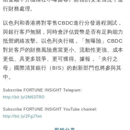
財經｜恒隆10月換帥 玩具「反」斗城亞洲CEO蔡德
15:47
行財務處理。
粦接任
財經｜韓股反覆波動收跌 連挫7周創逾3年最長跌勢
15:11
以色列和香港將對零售CBDC進行分發過程測試，
與銀行客戶無關，同時會評估貨幣是否有足夠能力
財經｜內地7月美元計價出口增近24%勝預期 貿易順
13:44
抵禦網絡攻擊。以色列央行稱，「無曝險」CBDC
差達1125億美元
對於客戶的財務風險應當更小、流動性更強、成本
財經｜日本春季三度入市撐日圓 4月單日斥6.28萬億
12:44
日圓干預創新高
更低、具更多競爭、更可獲得。據報，「央行之
國際｜特朗普料美伊戰事快結束 承認部分彈藥庫存緊
11:12
母」國際清算銀行（BIS）的創新部門也將參與其
張
中。
財經｜SA售股自救後再出手 斥4億美元押注未上市公
15:59
司
Subscribe FORTUNE INSIGHT Telegram:
http://bit.ly/2M63TRO
Subscribe FORTUNE INSIGHT YouTube channel:
http://bit.ly/2FgJTen