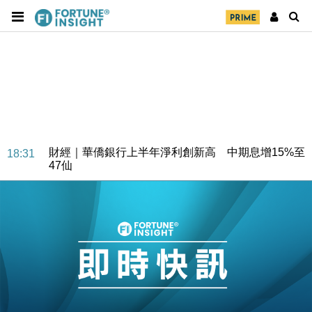
財經｜華僑銀行上半年淨利創新高 中期息增15%至
18:31
47仙
財經｜滙豐上調香港今年GDP預測至4.5% 看好貿易
17:33
及消費表現
本地｜假冒內地執法人員要求交「保證金」 43歲女子
16:47
損失近6900萬元
財經｜日經失守6.5萬點後回穩 全周仍升近2%
16:05
財經｜恒隆10月換帥 玩具「反」斗城亞洲CEO蔡德
15:47
粦接任