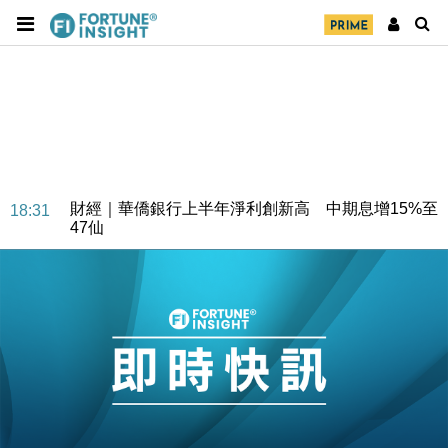
財經｜華僑銀行上半年淨利創新高 中期息增15%至
18:31
47仙
財經｜滙豐上調香港今年GDP預測至4.5% 看好貿易
17:33
及消費表現
本地｜假冒內地執法人員要求交「保證金」 43歲女子
16:47
損失近6900萬元
財經｜日經失守6.5萬點後回穩 全周仍升近2%
16:05
財經｜恒隆10月換帥 玩具「反」斗城亞洲CEO蔡德
15:47
粦接任