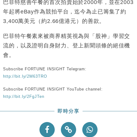
巴菲特慈善午餐的首次拍賣始於2000年，並在2003
財經｜恒隆10月換帥 玩具「反」斗城亞洲CEO蔡德
15:47
粦接任
年起將eBay作為競拍平台，迄今為止已籌集了約
財經｜韓股反覆波動收跌 連挫7周創逾3年最長跌勢
15:11
3,400萬美元（約2.66億港元）的善款。
財經｜內地7月美元計價出口增近24%勝預期 貿易順
13:44
巴菲特午餐素來被商界精英視為與「股神」學習交
差達1125億美元
流的，以及證明自身財力、登上新聞頭條的絕佳機
財經｜日本春季三度入市撐日圓 4月單日斥6.28萬億
12:44
會。
日圓干預創新高
國際｜特朗普料美伊戰事快結束 承認部分彈藥庫存緊
11:12
Subscribe FORTUNE INSIGHT Telegram:
張
http://bit.ly/2M63TRO
財經｜SA售股自救後再出手 斥4億美元押注未上市公
15:59
司
Subscribe FORTUNE INSIGHT YouTube channel:
http://bit.ly/2FgJTen
即時分享