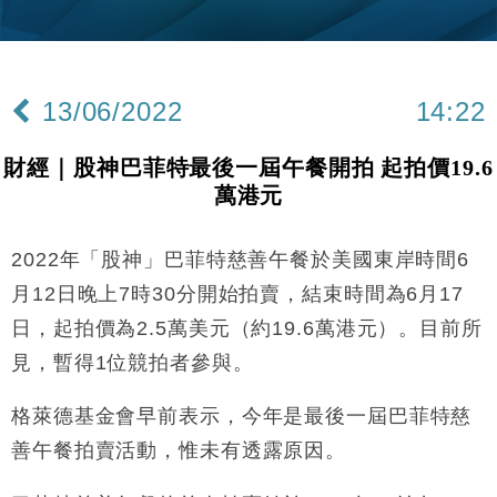
財經｜韓股反覆波動收跌 連挫7周創逾3年最長跌勢
15:11
財經｜內地7月美元計價出口增近24%勝預期 貿易順
13:44
差達1125億美元
13/06/2022
14:22
財經｜日本春季三度入市撐日圓 4月單日斥6.28萬億
12:44
日圓干預創新高
財經｜股神巴菲特最後一屆午餐開拍 起拍價19.6
國際｜特朗普料美伊戰事快結束 承認部分彈藥庫存緊
11:12
萬港元
張
財經｜SA售股自救後再出手 斥4億美元押注未上市公
15:59
司
2022年「股神」巴菲特慈善午餐於美國東岸時間6
財經｜華僑銀行上半年淨利創新高 中期息增15%至
18:31
月12日晚上7時30分開始拍賣，結束時間為6月17
47仙
日，起拍價為2.5萬美元（約19.6萬港元）。目前所
財經｜滙豐上調香港今年GDP預測至4.5% 看好貿易
17:33
見，暫得1位競拍者參與。
及消費表現
本地｜假冒內地執法人員要求交「保證金」 43歲女子
16:47
格萊德基金會早前表示，今年是最後一屆巴菲特慈
損失近6900萬元
善午餐拍賣活動，惟未有透露原因。
財經｜日經失守6.5萬點後回穩 全周仍升近2%
16:05