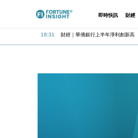
即時快訊
財經
18:31
財經｜華僑銀行上半年淨利創新高 
17:33
財經｜滙豐上調香港今年GDP預測至
16:47
本地｜假冒內地執法人員要求交「保證
16:05
財經｜日經失守6.5萬點後回穩 全
15:47
財經｜恒隆10月換帥 玩具「反」斗
15:11
財經｜韓股反覆波動收跌 連挫7周
13:44
財經｜內地7月美元計價出口增近24
12:44
財經｜日本春季三度入市撐日圓 4月
11:12
國際｜特朗普料美伊戰事快結束 承
15:59
財經｜SA售股自救後再出手 斥4
18:31
財經｜華僑銀行上半年淨利創新高 
17:33
財經｜滙豐上調香港今年GDP預測至
16:47
本地｜假冒內地執法人員要求交「保證
16:05
財經｜日經失守6.5萬點後回穩 全