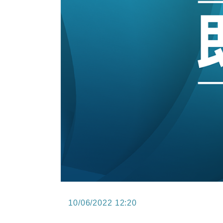
15:47
財經｜恒隆10月換帥 玩具「反」斗
15:11
財經｜韓股反覆波動收跌 連挫7周
13:44
財經｜內地7月美元計價出口增近24
12:44
財經｜日本春季三度入市撐日圓 4月
11:12
國際｜特朗普料美伊戰事快結束 承
15:59
財經｜SA售股自救後再出手 斥4
10/06/2022 12:20