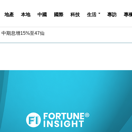
地產
本地
中國
國際
科技
生活
專訪
專
中期息增15%至47仙
4.5% 看好貿易及消費表現
金」 43歲女子損失近6900萬元
周仍升近2%
城亞洲CEO蔡德粦接任
創逾3年最長跌勢
%勝預期 貿易順差達1125億美元
單日斥6.28萬億日圓干預創新高
認部分彈藥庫存緊張
億美元押注未上市公司
中期息增15%至47仙
4.5% 看好貿易及消費表現
金」 43歲女子損失近6900萬元
周仍升近2%