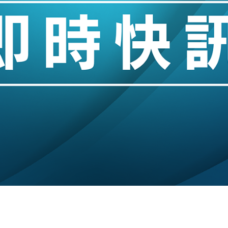
城亞洲CEO蔡德粦接任
創逾3年最長跌勢
%勝預期 貿易順差達1125億美元
單日斥6.28萬億日圓干預創新高
認部分彈藥庫存緊張
億美元押注未上市公司