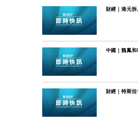
財經｜港元拆
中國｜魏鳳和
財經｜特斯拉香