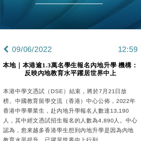
財經｜黑石傳再籌逾360億美元 支援Anthropic租用
11:40
Google晶片
財經｜美商務部擬擴大金屬關稅範圍 14類產品或加徵
10:57
25%
本地｜新世界K11 9月升級會員制度 增鉑金卡級別鎖
18:15
定高消費客群
09/06/2022
12:59
財經｜本港6月零售額連升14個月 珠寶鐘錶銷售升勢
17:40
最強
本地｜本港逾1.3萬名學生報名內地升學 機構：
財經｜滙控重啟最多10億美元回購 派息比率目標維持
16:33
反映內地教育水平躍居世界中上
50%
財經｜SHEIN傳最快8月中招股 估值料降至400億美
15:11
元以下
本港中學文憑試（DSE）結束，將於7月21日放
財經｜精星香港夥菜鳥拓全球智慧倉儲市場 加快海外
11:30
榜。中國教育留學交流（香港）中心公佈，2022年
市場落地
香港中學畢業生，赴內地升學報名人數達13,190
地產｜大酒店中期轉賺2300萬元 斥21億翻新香港及
14:50
人，其中經文憑試招生報名的人數為4,890人。中心
東京半島
認為，愈來越多香港學生想到內地升學是因為內地
國際｜特朗普赴洛杉磯高球場活動前 男子攜槍彈被捕
13:12
教育水平提升，已躍居世界中上行列。