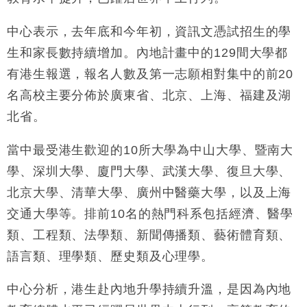
財經｜香港7月PMI回落至51 企業擴張放慢兼縮減人
12:30
手
中心表示，去年底和今年初，資訊文憑試招生的學
財經｜黑石傳再籌逾360億美元 支援Anthropic租用
11:40
生和家長數持續增加。內地計畫中的129間大學都
Google晶片
有港生報選，報名人數及第一志願相對集中的前20
財經｜美商務部擬擴大金屬關稅範圍 14類產品或加徵
10:57
名高校主要分佈於廣東省、北京、上海、福建及湖
25%
北省。
本地｜新世界K11 9月升級會員制度 增鉑金卡級別鎖
18:15
定高消費客群
當中最受港生歡迎的10所大學為中山大學、暨南大
財經｜本港6月零售額連升14個月 珠寶鐘錶銷售升勢
17:40
最強
學、深圳大學、廈門大學、武漢大學、復旦大學、
財經｜滙控重啟最多10億美元回購 派息比率目標維持
16:33
北京大學、清華大學、廣州中醫藥大學，以及上海
50%
交通大學等。排前10名的熱門科系包括經濟、醫學
財經｜SHEIN傳最快8月中招股 估值料降至400億美
15:11
元以下
類、工程類、法學類、新聞傳播類、藝術體育類、
語言類、理學類、歷史類及心理學。
中心分析，港生赴內地升學持續升溫，是因為內地