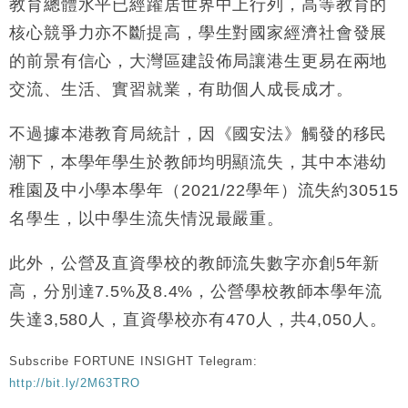
教育總體水平已經躍居世界中上行列，高等教育的
核心競爭力亦不斷提高，學生對國家經濟社會發展
的前景有信心，大灣區建設佈局讓港生更易在兩地
交流、生活、實習就業，有助個人成長成才。
不過據本港教育局統計，因《國安法》觸發的移民
潮下，本學年學生於教師均明顯流失，其中本港幼
稚園及中小學本學年（2021/22學年）流失約30515
名學生，以中學生流失情況最嚴重。
此外，公營及直資學校的教師流失數字亦創5年新
高，分別達7.5%及8.4%，公營學校教師本學年流
失達3,580人，直資學校亦有470人，共4,050人。
Subscribe FORTUNE INSIGHT Telegram:
http://bit.ly/2M63TRO