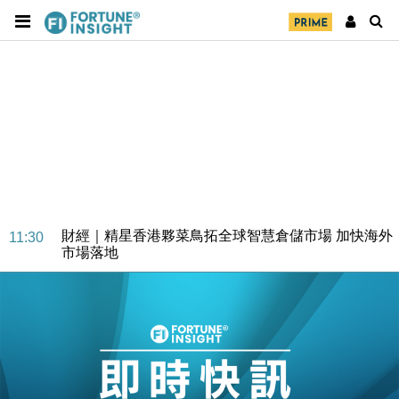
財經｜精星香港夥菜鳥拓全球智慧倉儲市場 加快海外
11:30
市場落地
地產｜大酒店中期轉賺2300萬元 斥21億翻新香港及
14:50
東京半島
國際｜特朗普赴洛杉磯高球場活動前 男子攜槍彈被捕
13:12
財經｜香港7月PMI回落至51 企業擴張放慢兼縮減人
12:30
手