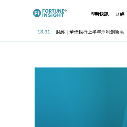
即時快訊
財經
18:31
財經｜華僑銀行上半年淨利創新高 
17:33
財經｜滙豐上調香港今年GDP預測至
16:47
本地｜假冒內地執法人員要求交「保證
16:05
財經｜日經失守6.5萬點後回穩 全
15:47
財經｜恒隆10月換帥 玩具「反」斗
15:11
財經｜韓股反覆波動收跌 連挫7周
13:44
財經｜內地7月美元計價出口增近24
12:44
財經｜日本春季三度入市撐日圓 4月
11:12
國際｜特朗普料美伊戰事快結束 承
15:59
財經｜SA售股自救後再出手 斥4
18:31
財經｜華僑銀行上半年淨利創新高 
17:33
財經｜滙豐上調香港今年GDP預測至
16:47
本地｜假冒內地執法人員要求交「保證
16:05
財經｜日經失守6.5萬點後回穩 全