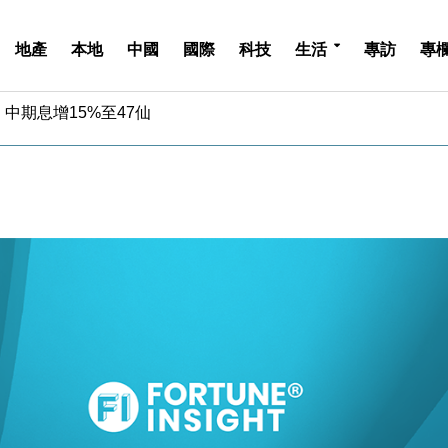
地產
本地
中國
國際
科技
生活
專訪
專
中期息增15%至47仙
4.5% 看好貿易及消費表現
金」 43歲女子損失近6900萬元
周仍升近2%
城亞洲CEO蔡德粦接任
創逾3年最長跌勢
%勝預期 貿易順差達1125億美元
單日斥6.28萬億日圓干預創新高
認部分彈藥庫存緊張
億美元押注未上市公司
中期息增15%至47仙
4.5% 看好貿易及消費表現
金」 43歲女子損失近6900萬元
周仍升近2%