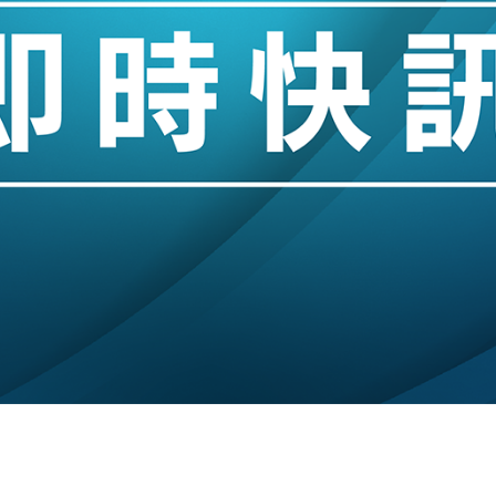
城亞洲CEO蔡德粦接任
創逾3年最長跌勢
%勝預期 貿易順差達1125億美元
單日斥6.28萬億日圓干預創新高
認部分彈藥庫存緊張
億美元押注未上市公司