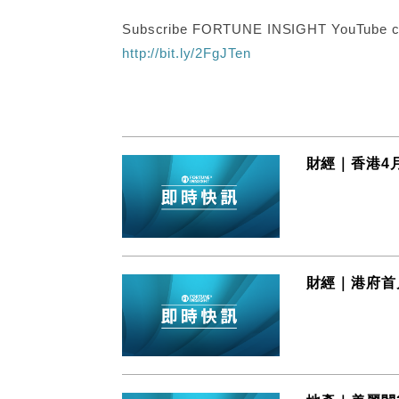
Subscribe FORTUNE INSIGHT YouTube c
http://bit.ly/2FgJTen
財經｜香港4
財經｜港府首