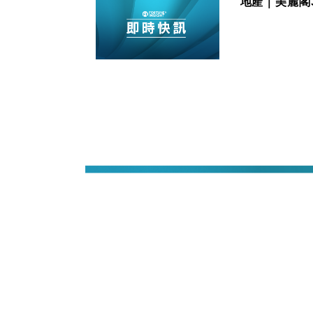
地產｜美麗閣3