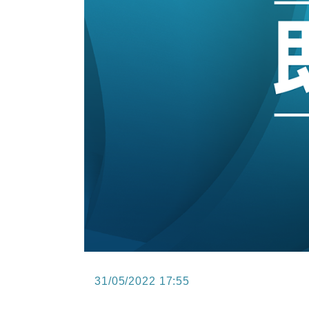
15:47
財經｜恒隆10月換帥 玩具「反」斗
15:11
財經｜韓股反覆波動收跌 連挫7周
13:44
財經｜內地7月美元計價出口增近24
12:44
財經｜日本春季三度入市撐日圓 4月
11:12
國際｜特朗普料美伊戰事快結束 承
15:59
財經｜SA售股自救後再出手 斥4
31/05/2022 17:55