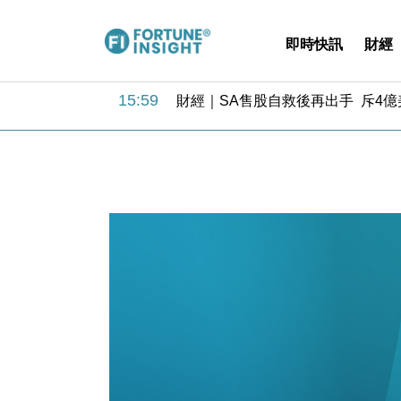
即時快訊
財經
15:59
財經｜SA售股自救後再出手 斥4
11:30
財經｜精星香港夥菜鳥拓全球智慧倉
14:50
地產｜大酒店中期轉賺2300萬元 
13:12
國際｜特朗普赴洛杉磯高球場活動前
12:30
財經｜香港7月PMI回落至51 企
11:40
財經｜黑石傳再籌逾360億美元 支援Ant
10:57
財經｜美商務部擬擴大金屬關稅範圍 
18:15
本地｜新世界K11 9月升級會員制
17:40
財經｜本港6月零售額連升14個月
16:33
財經｜滙控重啟最多10億美元回購 
15:59
財經｜SA售股自救後再出手 斥4
11:30
財經｜精星香港夥菜鳥拓全球智慧倉
14:50
地產｜大酒店中期轉賺2300萬元 
13:12
國際｜特朗普赴洛杉磯高球場活動前