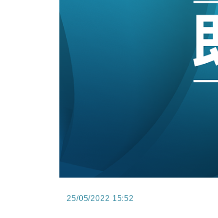
12:30
財經｜香港7月PMI回落至51 企
11:40
財經｜黑石傳再籌逾360億美元 支援Ant
10:57
財經｜美商務部擬擴大金屬關稅範圍 
18:15
本地｜新世界K11 9月升級會員制
17:40
財經｜本港6月零售額連升14個月
16:33
財經｜滙控重啟最多10億美元回購 
25/05/2022 15:52