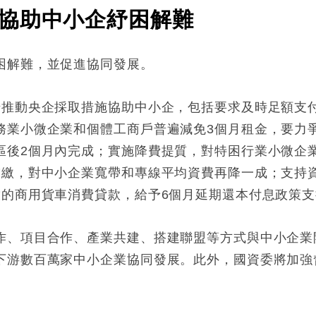
協助中小企紓困解難
困解難，並促進協同發展。
措推動央企採取措施協助中小企，包括要求及時足額支
務業小微企業和個體工商戶普遍減免3個月租金，要力
區後2個月內完成；實施降費提質，對特困行業小微企
補繳，對中小企業寬帶和專線平均資費再降一成；支持
的商用貨車消費貸款，給予6個月延期還本付息政策支
作、項目合作、產業共建、搭建聯盟等方式與中小企業
下游數百萬家中小企業協同發展。此外，國資委將加強