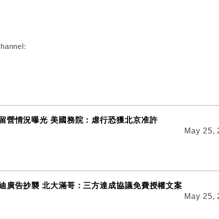
:
hannel:
留營情況曝光 美國務院：虐行恐獲北京准許
May 25,
迪廣告抄襲 北大滿哥：三方達成協議免費授權文案
May 25,