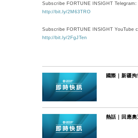
Subscribe FORTUNE INSIGHT Telegram
http://bit.ly/2M63TRO
Subscribe FORTUNE INSIGHT YouTube c
http://bit.ly/2FgJTen
國際｜新疆拘
熱話｜回應奧