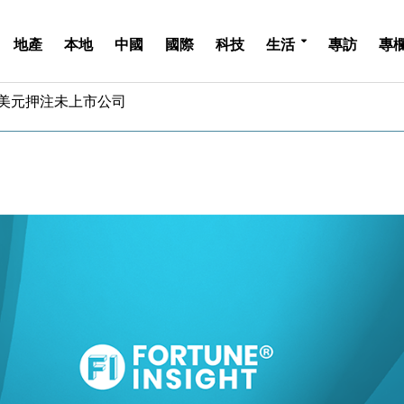
地產
本地
中國
國際
科技
生活
專訪
專
億美元押注未上市公司
儲市場 加快海外市場落地
斥21億翻新香港及東京半島
 男子攜槍彈被捕
業擴張放慢兼縮減人手
hropic租用Google晶片
14類產品或加徵25%
度 增鉑金卡級別鎖定高消費客群
 珠寶鐘錶銷售升勢最強
派息比率目標維持50%
億美元押注未上市公司
儲市場 加快海外市場落地
斥21億翻新香港及東京半島
 男子攜槍彈被捕