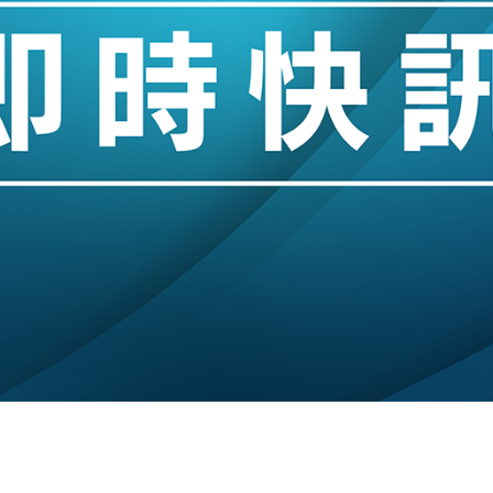
業擴張放慢兼縮減人手
hropic租用Google晶片
14類產品或加徵25%
度 增鉑金卡級別鎖定高消費客群
 珠寶鐘錶銷售升勢最強
派息比率目標維持50%