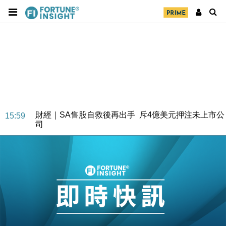
財經｜SA售股自救後再出手 斥4億美元押注未上市公
15:59
司
財經｜精星香港夥菜鳥拓全球智慧倉儲市場 加快海外
11:30
市場落地
地產｜大酒店中期轉賺2300萬元 斥21億翻新香港及
14:50
東京半島
國際｜特朗普赴洛杉磯高球場活動前 男子攜槍彈被捕
13:12
財經｜香港7月PMI回落至51 企業擴張放慢兼縮減人
12:30
手