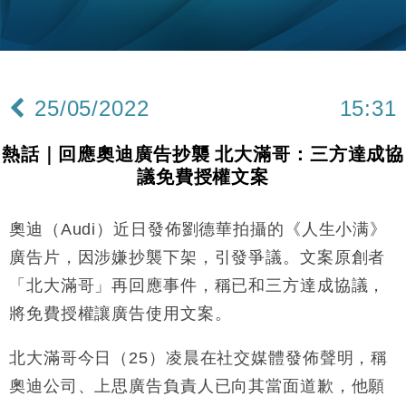
財經｜黑石傳再籌逾360億美元 支援Anthropic租用
11:40
Google晶片
財經｜美商務部擬擴大金屬關稅範圍 14類產品或加徵
10:57
25%
25/05/2022
15:31
本地｜新世界K11 9月升級會員制度 增鉑金卡級別鎖
18:15
定高消費客群
熱話｜回應奧迪廣告抄襲 北大滿哥：三方達成協
財經｜本港6月零售額連升14個月 珠寶鐘錶銷售升勢
17:40
議免費授權文案
最強
財經｜滙控重啟最多10億美元回購 派息比率目標維持
16:33
50%
奧迪（Audi）近日發佈劉德華拍攝的《人生小满》
財經｜SA售股自救後再出手 斥4億美元押注未上市公
15:59
廣告片，因涉嫌抄襲下架，引發爭議。文案原創者
司
「北大滿哥」再回應事件，稱已和三方達成協議，
財經｜精星香港夥菜鳥拓全球智慧倉儲市場 加快海外
11:30
將免費授權讓廣告使用文案。
市場落地
地產｜大酒店中期轉賺2300萬元 斥21億翻新香港及
14:50
北大滿哥今日（25）凌晨在社交媒體發佈聲明，稱
東京半島
奧迪公司、上思廣告負責人已向其當面道歉，他願
國際｜特朗普赴洛杉磯高球場活動前 男子攜槍彈被捕
13:12