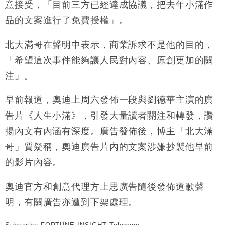
意接受，「目前三方已經達成協議，把去年小滿作
財經｜香港7月PMI回落至51 企業擴張放慢兼縮減人
12:30
品的文案進行了免費授權」。
手
財經｜黑石傳再籌逾360億美元 支援Anthropic租用
11:40
北大滿哥在聲明中表示，商業訴求不是他的目的，
Google晶片
「希望這次事件能夠讓人民對內容、原創更加的關
財經｜美商務部擬擴大金屬關稅範圍 14類產品或加徵
10:57
注」。
25%
本地｜新世界K11 9月升級會員制度 增鉑金卡級別鎖
18:15
早前報道，奧迪上周六發佈一段與劉德華主演的廣
定高消費客群
告片《人生小滿》，引發大量讀者關注和轉發，讚
財經｜本港6月零售額連升14個月 珠寶鐘錶銷售升勢
17:40
最強
揚內文有內涵有深度。廣告發佈後，博主「北大滿
財經｜滙控重啟最多10億美元回購 派息比率目標維持
16:33
哥」質疑稱，奧迪廣告片內的文案涉嫌抄襲他早前
50%
的影片內容。
奧迪官方和創意代理方上思廣告隨後發佈道歉聲
明，有關廣告亦遭到下架處理。