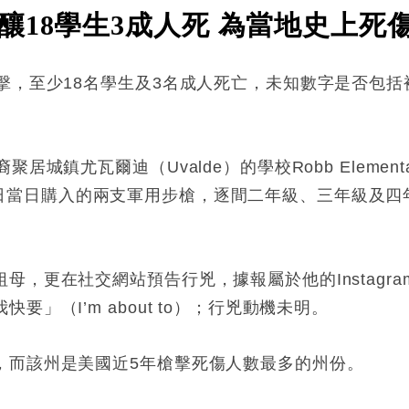
釀18學生3成人死 為當地史上死
擊，至少18名學生及3名成人死亡，未知數字是否包括
城鎮尤瓦爾迪（Uvalde）的學校Robb Elementa
他18歲生日當日購入的兩支軍用步槍，逐間二年級、三年級
母，更在社交網站預告行兇，據報屬於他的Instagr
」（I’m about to）；行兇動機未明。
，而該州是美國近5年槍擊死傷人數最多的州份。