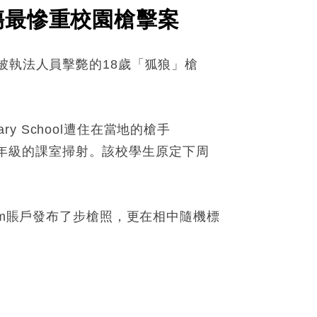
傷最慘重校園槍擊案
被執法人員擊斃的18歲「狐狼」槍
ry School遭住在當地的槍手
及四年級的課室掃射。該校學生原定下周
am賬戶發布了步槍照，更在相中隨機標