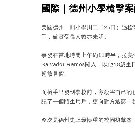
國際｜德州小學槍擊案
美國德州一間小學周二（25日）遇槍
手；確實受傷人數亦未明。
事發在當地時間上午約11時半，拉美裔聚居
Salvador Ramos闖入，以
起放暑假。
而槍手出發到學校前，亦殺害自己的祖
記了一個陌生用戶，更向對方透露「我快要
今次是德州史上最慘重的校園槍擊案