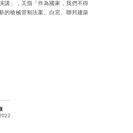
演講」，又指「作為國家，我們不得
新的槍械管制法案。白宮、聯邦建築
誤
 2022