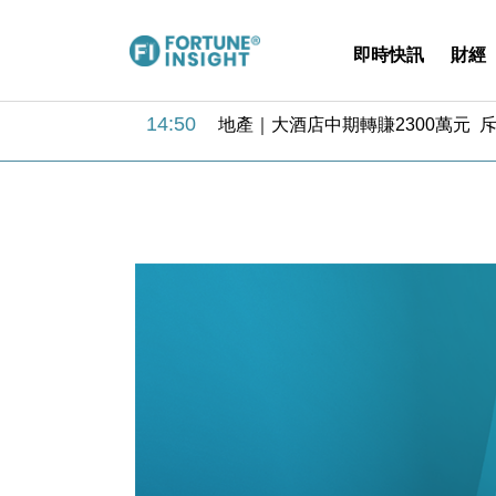
即時快訊
財經
14:50
地產｜大酒店中期轉賺2300萬元 
13:12
國際｜特朗普赴洛杉磯高球場活動前
12:30
財經｜香港7月PMI回落至51 企
11:40
財經｜黑石傳再籌逾360億美元 支援Ant
10:57
財經｜美商務部擬擴大金屬關稅範圍 
18:15
本地｜新世界K11 9月升級會員制
17:40
財經｜本港6月零售額連升14個月
16:33
財經｜滙控重啟最多10億美元回購 
15:11
財經｜SHEIN傳最快8月中招股 
13:49
本地｜HK Express推飛行套票 
14:50
地產｜大酒店中期轉賺2300萬元 
13:12
國際｜特朗普赴洛杉磯高球場活動前
12:30
財經｜香港7月PMI回落至51 企
11:40
財經｜黑石傳再籌逾360億美元 支援Ant