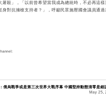
大屠殺」，「以前曾希望當我成為總統時，不必再這樣
挺身對抗擁槍支持者？」，呼籲民眾施壓國會議員通過
:
hannel:
：俄烏戰爭或是第三次世界大戰序幕 中國堅持動態清零是錯
May 25,