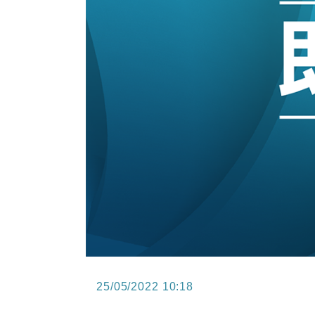
10:57
財經｜美商務部擬擴大金屬關稅範圍 
18:15
本地｜新世界K11 9月升級會員制
17:40
財經｜本港6月零售額連升14個月
16:33
財經｜滙控重啟最多10億美元回購 
15:11
財經｜SHEIN傳最快8月中招股 
13:49
本地｜HK Express推飛行套票 
25/05/2022 10:18