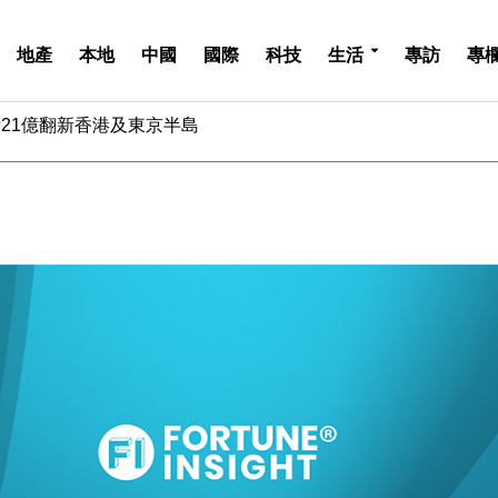
地產
本地
中國
國際
科技
生活
專訪
專
斥21億翻新香港及東京半島
 男子攜槍彈被捕
業擴張放慢兼縮減人手
hropic租用Google晶片
14類產品或加徵25%
度 增鉑金卡級別鎖定高消費客群
 珠寶鐘錶銷售升勢最強
派息比率目標維持50%
估值料降至400億美元以下
兩程低至448元加2元可多飛一程
斥21億翻新香港及東京半島
 男子攜槍彈被捕
業擴張放慢兼縮減人手
hropic租用Google晶片