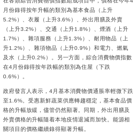
在各類綜合消費物價指數組成項目中，價格在今年4
18:31
47仙
月份錄得按年升幅的類別為基本食品（上升
財經｜滙豐上調香港今年GDP預測至4.5% 看好貿易
17:33
5.2%）、衣履（上升3.6%）、外出用膳及外賣
及消費表現
（上升3.2%）、交通（上升1.8%）、煙酒（上升
本地｜假冒內地執法人員要求交「保證金」 43歲女子
16:47
損失近6900萬元
1.7%）、雜項服務（上升1.3%）、耐用物品（上
財經｜日經失守6.5萬點後回穩 全周仍升近2%
16:05
升1.2%）、雜項物品（上升0.9%）和電力、燃氣
及水（上升0.2%）。另一方面，綜合消費物價指數
財經｜恒隆10月換帥 玩具「反」斗城亞洲CEO蔡德
15:47
在4月份錄得按年跌幅的類別為住屋（下跌
粦接任
0.6%）。
財經｜韓股反覆波動收跌 連挫7周創逾3年最長跌勢
15:11
政府發言人表示，4月基本消費物價通脹率輕微下跌
財經｜內地7月美元計價出口增近24%勝預期 貿易順
13:44
差達1125億美元
至1.6%。受惠新鮮蔬菜供應轉趨穩定，基本食品價
格的升幅放緩，儘管仍然顯著。同期，外出用膳及
外賣價格的升幅隨着本地疫情退減而加快。能源相
關項目的價格繼續錄得顯著升幅。