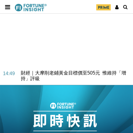
財經｜大摩削老鋪黃金目標價至505元 惟維持「增
14:49
持」評級
本地｜華嫂冰室太子店涉提供失實資料 遭禁申請輸入
13:49
勞工一年
中國｜強颱風「白海豚」殘渦北上 上海取消逾900班
12:11
機
財經｜華僑銀行上半年淨利創新高 中期息增15%至
18:31
47仙
財經｜滙豐上調香港今年GDP預測至4.5% 看好貿易
17:33