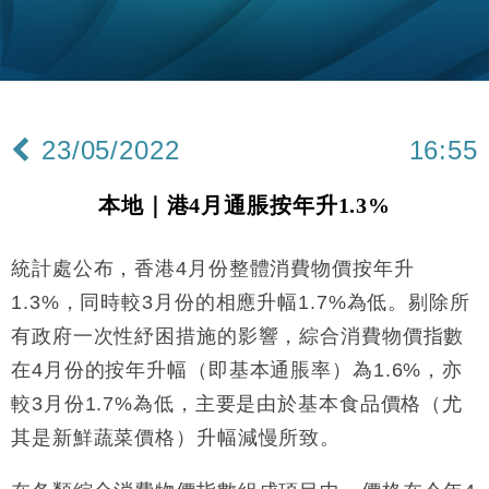
及消費表現
本地｜假冒內地執法人員要求交「保證金」 43歲女子
16:47
損失近6900萬元
財經｜日經失守6.5萬點後回穩 全周仍升近2%
16:05
23/05/2022
16:55
財經｜恒隆10月換帥 玩具「反」斗城亞洲CEO蔡德
15:47
粦接任
本地｜港4月通脹按年升1.3%
財經｜韓股反覆波動收跌 連挫7周創逾3年最長跌勢
15:11
統計處公布，香港4月份整體消費物價按年升
財經｜內地7月美元計價出口增近24%勝預期 貿易順
13:44
差達1125億美元
1.3%，同時較3月份的相應升幅1.7%為低。剔除所
財經｜大摩削老鋪黃金目標價至505元 惟維持「增
14:49
有政府一次性紓困措施的影響，綜合消費物價指數
持」評級
在4月份的按年升幅（即基本通脹率）為1.6%，亦
本地｜華嫂冰室太子店涉提供失實資料 遭禁申請輸入
13:49
勞工一年
較3月份1.7%為低，主要是由於基本食品價格（尤
中國｜強颱風「白海豚」殘渦北上 上海取消逾900班
其是新鮮蔬菜價格）升幅減慢所致。
12:11
機
財經｜華僑銀行上半年淨利創新高 中期息增15%至