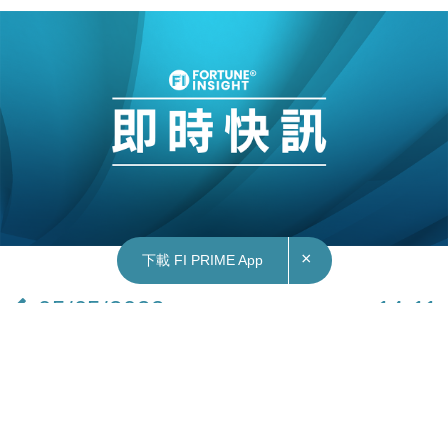
×
下載 FI PRIME App
05/05/2022
14:11
中國｜上海疫情逐漸緩和 官方：逾1,800家重點
企業復工率超7成
上海經歷逾個月封城後，經濟步伐被嚴重拖累。上