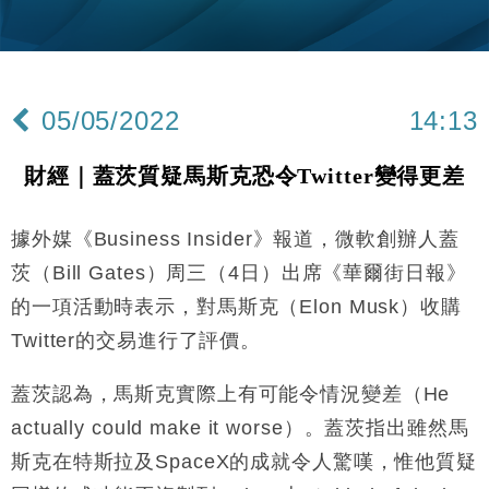
財經｜韓股反覆波動收跌 連挫7周創逾3年最長跌勢
15:11
財經｜內地7月美元計價出口增近24%勝預期 貿易順
13:44
差達1125億美元
05/05/2022
14:13
財經｜日本春季三度入市撐日圓 4月單日斥6.28萬億
12:44
日圓干預創新高
財經｜蓋茨質疑馬斯克恐令Twitter變得更差
國際｜特朗普料美伊戰事快結束 承認部分彈藥庫存緊
11:12
張
據外媒《Business Insider》報道，微軟創辦人蓋
財經｜SA售股自救後再出手 斥4億美元押注未上市公
15:59
司
茨（Bill Gates）周三（4日）出席《華爾街日報》
財經｜華僑銀行上半年淨利創新高 中期息增15%至
18:31
的一項活動時表示，對馬斯克（Elon Musk）收購
47仙
Twitter的交易進行了評價。
財經｜滙豐上調香港今年GDP預測至4.5% 看好貿易
17:33
及消費表現
蓋茨認為，馬斯克實際上有可能令情況變差（He
本地｜假冒內地執法人員要求交「保證金」 43歲女子
16:47
損失近6900萬元
actually could make it worse）。蓋茨指出雖然馬
財經｜日經失守6.5萬點後回穩 全周仍升近2%
斯克在特斯拉及SpaceX的成就令人驚嘆，惟他質疑
16:05