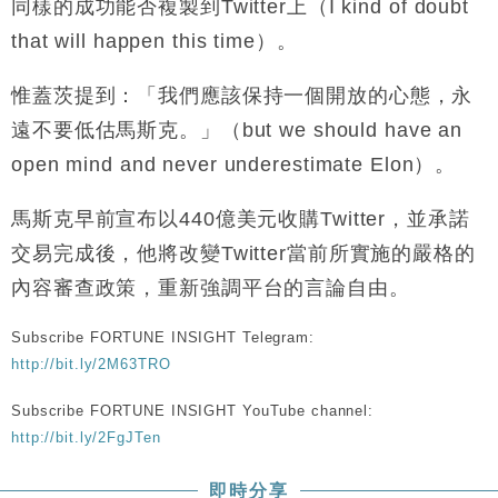
同樣的成功能否複製到Twitter上（I kind of doubt
財經｜恒隆10月換帥 玩具「反」斗城亞洲CEO蔡德
15:47
that will happen this time）。
粦接任
財經｜韓股反覆波動收跌 連挫7周創逾3年最長跌勢
15:11
惟蓋茨提到：「我們應該保持一個開放的心態，永
遠不要低估馬斯克。」（but we should have an
財經｜內地7月美元計價出口增近24%勝預期 貿易順
13:44
差達1125億美元
open mind and never underestimate Elon）。
財經｜日本春季三度入市撐日圓 4月單日斥6.28萬億
12:44
日圓干預創新高
馬斯克早前宣布以440億美元收購Twitter，並承諾
國際｜特朗普料美伊戰事快結束 承認部分彈藥庫存緊
11:12
交易完成後，他將改變Twitter當前所實施的嚴格的
張
內容審查政策，重新強調平台的言論自由。
財經｜SA售股自救後再出手 斥4億美元押注未上市公
15:59
司
Subscribe FORTUNE INSIGHT Telegram:
http://bit.ly/2M63TRO
Subscribe FORTUNE INSIGHT YouTube channel:
http://bit.ly/2FgJTen
即時分享