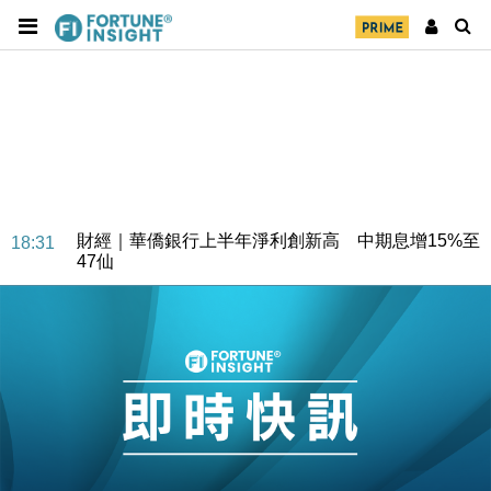
財經｜華僑銀行上半年淨利創新高 中期息增15%至
18:31
47仙
財經｜滙豐上調香港今年GDP預測至4.5% 看好貿易
17:33
及消費表現
本地｜假冒內地執法人員要求交「保證金」 43歲女子
16:47
損失近6900萬元
財經｜日經失守6.5萬點後回穩 全周仍升近2%
16:05
財經｜恒隆10月換帥 玩具「反」斗城亞洲CEO蔡德
15:47
粦接任