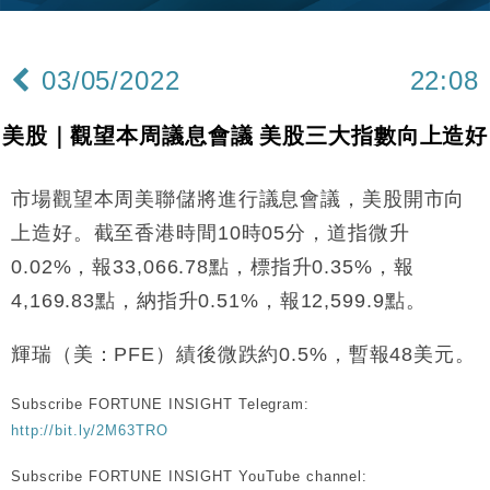
財經｜內地7月美元計價出口增近24%勝預期 貿易順
13:44
差達1125億美元
03/05/2022
22:08
財經｜日本春季三度入市撐日圓 4月單日斥6.28萬億
12:44
日圓干預創新高
美股｜觀望本周議息會議 美股三大指數向上造好
國際｜特朗普料美伊戰事快結束 承認部分彈藥庫存緊
11:12
張
市場觀望本周美聯儲將進行議息會議，美股開市向
財經｜SA售股自救後再出手 斥4億美元押注未上市公
15:59
司
上造好。截至香港時間10時05分，道指微升
財經｜華僑銀行上半年淨利創新高 中期息增15%至
18:31
0.02%，報33,066.78點，標指升0.35%，報
47仙
4,169.83點，納指升0.51%，報12,599.9點。
財經｜滙豐上調香港今年GDP預測至4.5% 看好貿易
17:33
及消費表現
輝瑞（美：PFE）績後微跌約0.5%，暫報48美元。
本地｜假冒內地執法人員要求交「保證金」 43歲女子
16:47
損失近6900萬元
Subscribe FORTUNE INSIGHT Telegram:
財經｜日經失守6.5萬點後回穩 全周仍升近2%
16:05
http://bit.ly/2M63TRO
財經｜恒隆10月換帥 玩具「反」斗城亞洲CEO蔡德
15:47
Subscribe FORTUNE INSIGHT YouTube channel: