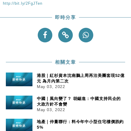
粦接任
http://bit.ly/2FgJTen
財經｜韓股反覆波動收跌 連挫7周創逾3年最長跌勢
15:11
即時分享
財經｜內地7月美元計價出口增近24%勝預期 貿易順
13:44
差達1125億美元
財經｜日本春季三度入市撐日圓 4月單日斥6.28萬億
12:44
日圓干預創新高
國際｜特朗普料美伊戰事快結束 承認部分彈藥庫存緊
11:12
張
相關文章
財經｜SA售股自救後再出手 斥4億美元押注未上市公
15:59
司
港股｜紅杉資本沈南鵬上周再沽美團套現52億
元 為月內第二次
May 03, 2022
中國｜風向變了？ 胡錫進：中國支持民企的
大政方針不會變
May 03, 2022
地產｜仲量聯行：料今年中小型住宅樓價跌約
5%