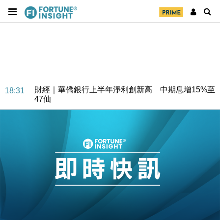
財經｜華僑銀行上半年淨利創新高 中期息增15%至
18:31
47仙
財經｜滙豐上調香港今年GDP預測至4.5% 看好貿易
17:33
及消費表現
本地｜假冒內地執法人員要求交「保證金」 43歲女子
16:47
損失近6900萬元
財經｜日經失守6.5萬點後回穩 全周仍升近2%
16:05
財經｜恒隆10月換帥 玩具「反」斗城亞洲CEO蔡德
15:47
粦接任
財經｜韓股反覆波動收跌 連挫7周創逾3年最長跌勢
15:11