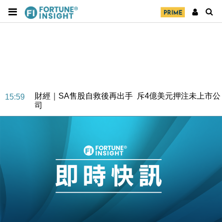
財經｜SA售股自救後再出手 斥4億美元押注未上市公
15:59
司
財經｜精星香港夥菜鳥拓全球智慧倉儲市場 加快海外
11:30
市場落地
地產｜大酒店中期轉賺2300萬元 斥21億翻新香港及
14:50
東京半島
國際｜特朗普赴洛杉磯高球場活動前 男子攜槍彈被捕
13:12
財經｜香港7月PMI回落至51 企業擴張放慢兼縮減人
12:30
手
財經｜黑石傳再籌逾360億美元 支援Anthropic租用
11:40