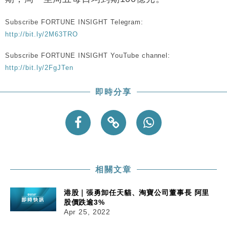
手
Subscribe FORTUNE INSIGHT Telegram:
財經｜黑石傳再籌逾360億美元 支援Anthropic租用
11:40
Google晶片
http://bit.ly/2M63TRO
財經｜美商務部擬擴大金屬關稅範圍 14類產品或加徵
10:57
Subscribe FORTUNE INSIGHT YouTube channel:
25%
http://bit.ly/2FgJTen
本地｜新世界K11 9月升級會員制度 增鉑金卡級別鎖
18:15
定高消費客群
即時分享
財經｜本港6月零售額連升14個月 珠寶鐘錶銷售升勢
17:40
最強
財經｜滙控重啟最多10億美元回購 派息比率目標維持
16:33
50%
相關文章
港股｜張勇卸任天貓、淘寶公司董事長 阿里
股價跌逾3%
Apr 25, 2022