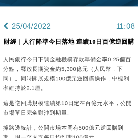
Google晶片
財經｜美商務部擬擴大金屬關稅範圍 14類產品或加徵
10:57
25%
25/04/2022
11:08
本地｜新世界K11 9月升級會員制度 增鉑金卡級別鎖
18:15
定高消費客群
財經｜人行降準今日落地 連續10日百億逆回購
財經｜本港6月零售額連升14個月 珠寶鐘錶銷售升勢
17:40
最強
人民銀行今日下調金融機構存款準備金率0.25個百
財經｜滙控重啟最多10億美元回購 派息比率目標維持
16:33
50%
分點，釋放長期資金約5,300億元（人民幣，下
財經｜SA售股自救後再出手 斥4億美元押注未上市公
15:59
同）。同時開展規模100億元逆回購操作，中標利
司
率維持於2.1厘。
財經｜精星香港夥菜鳥拓全球智慧倉儲市場 加快海外
11:30
市場落地
這是逆回購規模連續第10日定在百億元水平，公開
地產｜大酒店中期轉賺2300萬元 斥21億翻新香港及
14:50
東京半島
市場單日完全對沖到期量。
國際｜特朗普赴洛杉磯高球場活動前 男子攜槍彈被捕
13:12
據路透統計，公開市場本周有500億元逆回購到
期，周一至周五每日均到期100億元。
財經｜香港7月PMI回落至51 企業擴張放慢兼縮減人
12:30