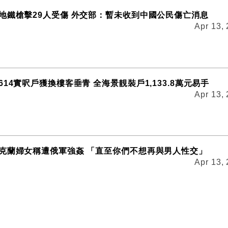
地鐵槍擊29人受傷 外交部：暫未收到中國公民傷亡消息
Apr 13,
14實呎戶獲換樓客垂青 全海景靚裝戶1,133.8萬元易手
Apr 13,
克蘭婦女稱遭俄軍強姦 「直至你們不想再與男人性交」
Apr 13,