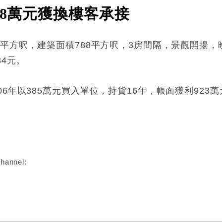
08萬元獲換樓客承接
平方呎，建築面積788平方呎，3房間隔，景觀開揚，晚
84元。
6年以385萬元買入單位，持貨16年，帳面獲利923萬
:
hannel: