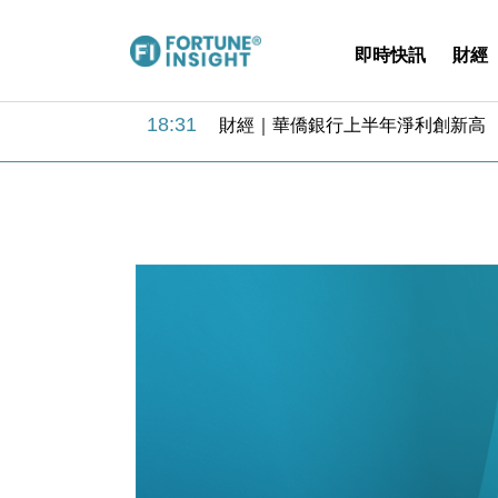
即時快訊
財經
18:31
財經｜華僑銀行上半年淨利創新高 
17:33
財經｜滙豐上調香港今年GDP預測至
16:47
本地｜假冒內地執法人員要求交「保證
16:05
財經｜日經失守6.5萬點後回穩 全
15:47
財經｜恒隆10月換帥 玩具「反」斗
15:11
財經｜韓股反覆波動收跌 連挫7周
13:44
財經｜內地7月美元計價出口增近24
12:44
財經｜日本春季三度入市撐日圓 4月
11:12
國際｜特朗普料美伊戰事快結束 承
15:59
財經｜SA售股自救後再出手 斥4
18:31
財經｜華僑銀行上半年淨利創新高 
17:33
財經｜滙豐上調香港今年GDP預測至
16:47
本地｜假冒內地執法人員要求交「保證
16:05
財經｜日經失守6.5萬點後回穩 全