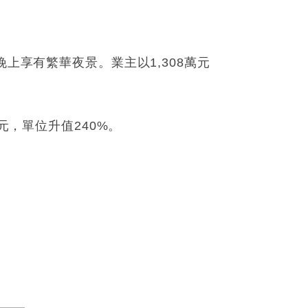
上享有繁華夜景。業主以1,308萬元
元，單位升值240%。