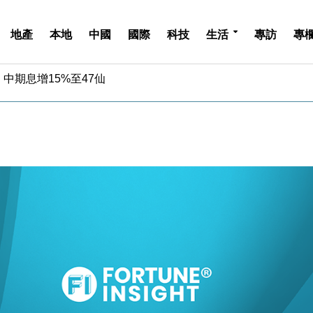
地產
本地
中國
國際
科技
生活
專訪
專
中期息增15%至47仙
4.5% 看好貿易及消費表現
金」 43歲女子損失近6900萬元
周仍升近2%
城亞洲CEO蔡德粦接任
創逾3年最長跌勢
%勝預期 貿易順差達1125億美元
單日斥6.28萬億日圓干預創新高
認部分彈藥庫存緊張
億美元押注未上市公司
中期息增15%至47仙
4.5% 看好貿易及消費表現
金」 43歲女子損失近6900萬元
周仍升近2%