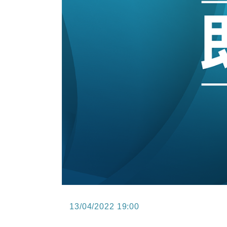
15:47
財經｜恒隆10月換帥 玩具「反」斗
15:11
財經｜韓股反覆波動收跌 連挫7周
13:44
財經｜內地7月美元計價出口增近24
12:44
財經｜日本春季三度入市撐日圓 4月
11:12
國際｜特朗普料美伊戰事快結束 承
15:59
財經｜SA售股自救後再出手 斥4
13/04/2022 19:00