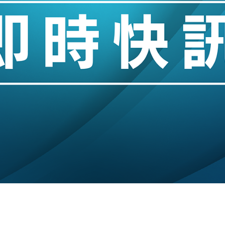
城亞洲CEO蔡德粦接任
創逾3年最長跌勢
%勝預期 貿易順差達1125億美元
單日斥6.28萬億日圓干預創新高
認部分彈藥庫存緊張
億美元押注未上市公司