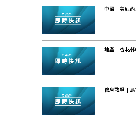
中國｜美紐約
地產｜杏花邨6
俄烏戰爭｜烏