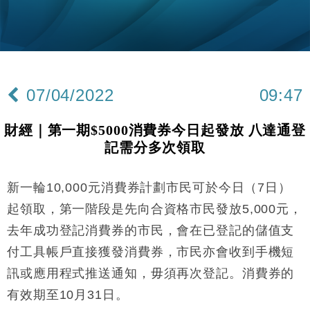
14:50
東京半島
國際｜特朗普赴洛杉磯高球場活動前 男子攜槍彈被捕
13:12
財經｜香港7月PMI回落至51 企業擴張放慢兼縮減人
12:30
手
07/04/2022
09:47
財經｜黑石傳再籌逾360億美元 支援Anthropic租用
11:40
Google晶片
財經｜第一期$5000消費券今日起發放 八達通登
財經｜美商務部擬擴大金屬關稅範圍 14類產品或加徵
10:57
記需分多次領取
25%
本地｜新世界K11 9月升級會員制度 增鉑金卡級別鎖
18:15
定高消費客群
新一輪10,000元消費券計劃市民可於今日（7日）
財經｜日本春季三度入市撐日圓 4月單日斥6.28萬億
12:44
起領取，第一階段是先向合資格市民發放5,000元，
日圓干預創新高
去年成功登記消費券的市民，會在已登記的儲值支
國際｜特朗普料美伊戰事快結束 承認部分彈藥庫存緊
11:12
付工具帳戶直接獲發消費券，市民亦會收到手機短
張
訊或應用程式推送通知，毋須再次登記。消費券的
財經｜SA售股自救後再出手 斥4億美元押注未上市公
15:59
司
有效期至10月31日。