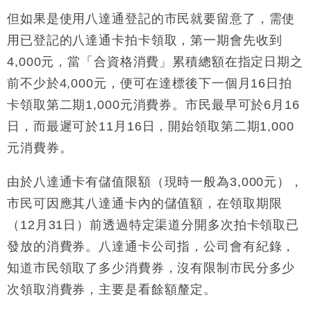
財經｜精星香港夥菜鳥拓全球智慧倉儲市場 加快海外
11:30
市場落地
但如果是使用八達通登記的市民就要留意了，需使
地產｜大酒店中期轉賺2300萬元 斥21億翻新香港及
14:50
用已登記的八達通卡拍卡領取，第一期會先收到
東京半島
4,000元，當「合資格消費」累積總額在指定日期之
國際｜特朗普赴洛杉磯高球場活動前 男子攜槍彈被捕
13:12
前不少於4,000元，便可在達標後下一個月16日拍
卡領取第二期1,000元消費券。市民最早可於6月16
財經｜香港7月PMI回落至51 企業擴張放慢兼縮減人
12:30
手
日，而最遲可於11月16日，開始領取第二期1,000
財經｜黑石傳再籌逾360億美元 支援Anthropic租用
11:40
元消費券。
Google晶片
財經｜美商務部擬擴大金屬關稅範圍 14類產品或加徵
10:57
由於八達通卡有儲值限額（現時一般為3,000元），
25%
市民可因應其八達通卡內的儲值額，在領取期限
本地｜新世界K11 9月升級會員制度 增鉑金卡級別鎖
18:15
定高消費客群
（12月31日）前透過特定渠道分開多次拍卡領取已
發放的消費券。八達通卡公司指，公司會有紀錄，
知道市民領取了多少消費券，沒有限制市民分多少
次領取消費券，主要是看餘額釐定。