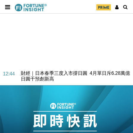
財經｜日本春季三度入市撐日圓 4月單日斥6.28萬億
12:44
日圓干預創新高
國際｜特朗普料美伊戰事快結束 承認部分彈藥庫存緊
11:12
張
財經｜SA售股自救後再出手 斥4億美元押注未上市公
15:59
司
財經｜精星香港夥菜鳥拓全球智慧倉儲市場 加快海外
11:30
市場落地
地產｜大酒店中期轉賺2300萬元 斥21億翻新香港及