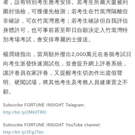
者，設有特別考生應考安排。若考生所屬大廈被列
財經｜恒隆10月換帥 玩具「反」斗城亞洲CEO蔡德
15:47
圍封強檢，可獲優先檢測；若考生在竹篙灣隔離但
粦接任
非確診，可在竹篙灣應考；若考生確診但自我評估
財經｜韓股反覆波動收跌 連挫7周創逾3年最長跌勢
15:11
身體許可，也可事前甚至即日自願決定入竹篙灣特
財經｜內地7月美元計價出口增近24%勝預期 貿易順
13:44
別考場考試，會安排專屬的士接送。
差達1125億美元
財經｜日本春季三度入市撐日圓 4月單日斥6.28萬億
12:44
楊潤雄指出，當局額外撥出2,000萬元在各個考試日
日圓干預創新高
向考生派發快速測試包，並會提升網上評卷系統，
國際｜特朗普料美伊戰事快結束 承認部分彈藥庫存緊
11:12
讓評卷員在家評卷，又提醒考生切勿作出虛假聲
張
明、硬闖試場，將其他考生及考務人員健康置之不
財經｜SA售股自救後再出手 斥4億美元押注未上市公
15:59
司
顧。
Subscribe FORTUNE INSIGHT Telegram:
http://bit.ly/2M63TRO
Subscribe FORTUNE INSIGHT YouTube channel:
http://bit.ly/2FgJTen