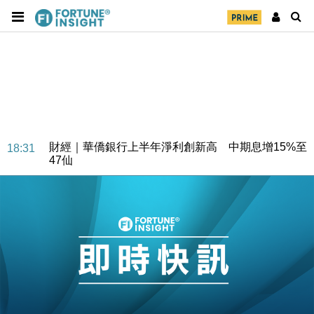
財經｜華僑銀行上半年淨利創新高 中期息增15%至
18:31
47仙
財經｜滙豐上調香港今年GDP預測至4.5% 看好貿易
17:33
及消費表現
本地｜假冒內地執法人員要求交「保證金」 43歲女子
16:47
損失近6900萬元
財經｜日經失守6.5萬點後回穩 全周仍升近2%
16:05
財經｜恒隆10月換帥 玩具「反」斗城亞洲CEO蔡德
15:47
粦接任