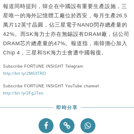
財經｜恒隆10月換帥 玩具「反」斗城亞洲CEO蔡德
15:47
報道同時提到，韓企在中國設有重要生產設施，三
粦接任
星唯一的海外記憶體工廠位於西安，每月生產26.5
財經｜韓股反覆波動收跌 連挫7周創逾3年最長跌勢
15:11
萬片12英寸晶圓，佔三星電子NAND閃存總產量的
42%。而SK海力士亦在無錫設有DRAM廠，佔公司
財經｜內地7月美元計價出口增近24%勝預期 貿易順
13:44
差達1125億美元
DRAM芯片總產量的47%。報道指，南韓擔心加入
財經｜日本春季三度入市撐日圓 4月單日斥6.28萬億
12:44
Chip 4，三星和SK海力士會遭中國報復。
日圓干預創新高
國際｜特朗普料美伊戰事快結束 承認部分彈藥庫存緊
11:12
Subscribe FORTUNE INSIGHT Telegram:
張
http://bit.ly/2M63TRO
財經｜SA售股自救後再出手 斥4億美元押注未上市公
15:59
司
Subscribe FORTUNE INSIGHT YouTube channel:
http://bit.ly/2FgJTen
即時分享