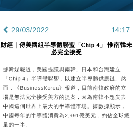
財經｜韓股反覆波動收跌 連挫7周創逾3年最長跌勢
15:11
財經｜內地7月美元計價出口增近24%勝預期 貿易順
13:44
差達1125億美元
29/03/2022
14:17
財經｜日本春季三度入市撐日圓 4月單日斥6.28萬億
12:44
日圓干預創新高
財經｜傳美國組半導體聯盟「Chip 4」 惟南韓未
國際｜特朗普料美伊戰事快結束 承認部分彈藥庫存緊
11:12
必完全接受
張
財經｜SA售股自救後再出手 斥4億美元押注未上市公
15:59
司
據韓媒報道，美國提議與南韓、日本和台灣建立
財經｜華僑銀行上半年淨利創新高 中期息增15%至
18:31
「Chip 4」半導體聯盟，以建立半導體供應鏈。然
47仙
而，《BusinessKorea》報道，目前南韓政府的立
財經｜滙豐上調香港今年GDP預測至4.5% 看好貿易
17:33
場是無法完全接受美方的提案，因為南韓不想失去
及消費表現
中國這個世界上最大的半導體市場。據數據顯示，
本地｜假冒內地執法人員要求交「保證金」 43歲女子
16:47
損失近6900萬元
中國每年的半導體消費為2,991億美元，約佔全球總
財經｜日經失守6.5萬點後回穩 全周仍升近2%
16:05
量的一半。