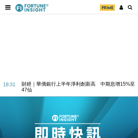
財經｜華僑銀行上半年淨利創新高 中期息增15%至
18:31
47仙
財經｜滙豐上調香港今年GDP預測至4.5% 看好貿易
17:33
及消費表現
本地｜假冒內地執法人員要求交「保證金」 43歲女子
16:47
損失近6900萬元
財經｜日經失守6.5萬點後回穩 全周仍升近2%
16:05