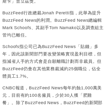
斯卡」普立茲獎。
財經｜日經失守6.5萬點後回穩 全周仍升近2%
16:05
BuzzFeed行政總裁Jonah Peretti指，此舉為提升
財經｜恒隆10月換帥 玩具「反」斗城亞洲CEO蔡德
15:47
BuzzFeed News的利潤。BuzzFeed News總編輯
粦接任
Mark Schoofs、其副手Tom Namako以及調查組主
財經｜韓股反覆波動收跌 連挫7周創逾3年最長跌勢
15:11
管均已離任。
財經｜內地7月美元計價出口增近24%勝預期 貿易順
13:44
Schoofs指公司已為BuzzFeed News「貼錢」多
差達1125億美元
年，因此該新聞部門要改變策略實現盈利目標，但
財經｜日本春季三度入市撐日圓 4月單日斥6.28萬億
12:44
日圓干預創新高
指減省人手的方式會是自願離職計劃而非裁員。但
國際｜特朗普料美伊戰事快結束 承認部分彈藥庫存緊
11:12
BuzzFeed仍會在其他業務裁減約25個職位，佔全
張
體員工1.7%。
財經｜SA售股自救後再出手 斥4億美元押注未上市公
15:59
司
CNBC報道，BuzzFeed News每年約蝕1,000萬美
元，目前有約100名僱員，少於30人獲「肥雞
餐」。除了BuzzFeed News，BuzzFeed的新聞部