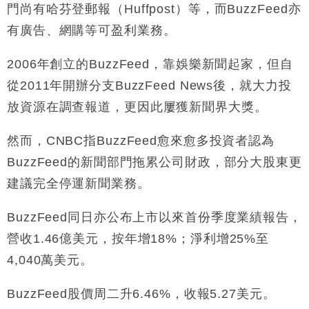
門尚有哈芬登郵報（Huffpost）等，而BuzzFeed亦
有廣告、網購等可盈利業務。
2006年創立的BuzzFeed，靠娛樂新聞起家，但自
從2011年開辦分支BuzzFeed News後，就大力投
放資源在調查報道，更因此屢獲新聞界大獎。
然而，CNBC指BuzzFeed愈來愈多投資者認為
BuzzFeed的新聞部門拖累公司財政，部分大股東更
建議完全停運新聞業務。
BuzzFeed同日亦公布上市以來首份季度業績報告，
營收1.46億美元，按年增18%；淨利增25%至
4,040萬美元。
BuzzFeed股價周二升6.46%，收報5.27美元。