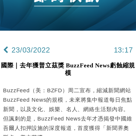
財經｜恒隆10月換帥 玩具「反」斗城亞洲CEO蔡德
15:47
粦接任
財經｜韓股反覆波動收跌 連挫7周創逾3年最長跌勢
15:11
財經｜內地7月美元計價出口增近24%勝預期 貿易順
13:44
差達1125億美元
23/03/2022
13:17
財經｜日本春季三度入市撐日圓 4月單日斥6.28萬億
12:44
日圓干預創新高
國際｜去年獲普立茲獎 BuzzFeed News虧蝕縮規
國際｜特朗普料美伊戰事快結束 承認部分彈藥庫存緊
11:12
模
張
財經｜SA售股自救後再出手 斥4億美元押注未上市公
15:59
司
BuzzFeed（美：BZFD）周二宣布，縮減新聞網站
財經｜華僑銀行上半年淨利創新高 中期息增15%至
18:31
BuzzFeed News的規模，未來將集中報道每日焦點
47仙
新聞，以及文化、娛樂、名人、網絡生活類內容。
財經｜滙豐上調香港今年GDP預測至4.5% 看好貿易
17:33
但諷刺的是，BuzzFeed News去年才憑揭發中國維
及消費表現
吾爾人扣押設施的深度報道，首度獲得「新聞界奧
本地｜假冒內地執法人員要求交「保證金」 43歲女子
16:47
損失近6900萬元