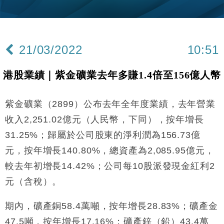
財經｜韓股反覆波動收跌 連挫7周創逾3年最長跌勢
15:11
財經｜內地7月美元計價出口增近24%勝預期 貿易順
13:44
差達1125億美元
21/03/2022
10:51
財經｜日本春季三度入市撐日圓 4月單日斥6.28萬億
12:44
日圓干預創新高
港股業績｜紫金礦業去年多賺1.4倍至156億人幣
國際｜特朗普料美伊戰事快結束 承認部分彈藥庫存緊
11:12
張
紫金礦業（2899）公布去年全年度業績，去年營業
財經｜SA售股自救後再出手 斥4億美元押注未上市公
15:59
司
收入2,251.02億元（人民幣，下同），按年增長
財經｜華僑銀行上半年淨利創新高 中期息增15%至
18:31
31.25%；歸屬於公司股東的淨利潤為156.73億
47仙
元，按年增長140.80%，總資產為2,085.95億元，
財經｜滙豐上調香港今年GDP預測至4.5% 看好貿易
17:33
及消費表現
較去年初增長14.42%；公司每10股派發現金紅利2
本地｜假冒內地執法人員要求交「保證金」 43歲女子
元（含稅）。
16:47
損失近6900萬元
財經｜日經失守6.5萬點後回穩 全周仍升近2%
期內，礦產銅58.4萬噸，按年增長28.83%；礦產金
16:05
47.5噸，按年增長17.16%；礦產鋅（鉛）43.4萬