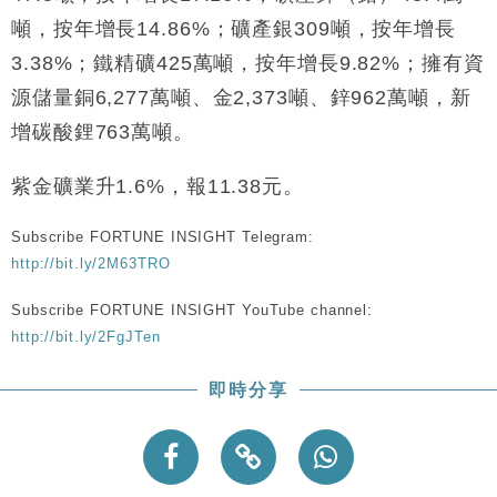
財經｜恒隆10月換帥 玩具「反」斗城亞洲CEO蔡德
15:47
噸，按年增長14.86%；礦產銀309噸，按年增長
粦接任
3.38%；鐵精礦425萬噸，按年增長9.82%；擁有資
財經｜韓股反覆波動收跌 連挫7周創逾3年最長跌勢
15:11
源儲量銅6,277萬噸、金2,373噸、鋅962萬噸，新
財經｜內地7月美元計價出口增近24%勝預期 貿易順
13:44
增碳酸鋰763萬噸。
差達1125億美元
財經｜日本春季三度入市撐日圓 4月單日斥6.28萬億
12:44
紫金礦業升1.6%，報11.38元。
日圓干預創新高
國際｜特朗普料美伊戰事快結束 承認部分彈藥庫存緊
11:12
Subscribe FORTUNE INSIGHT Telegram:
張
http://bit.ly/2M63TRO
財經｜SA售股自救後再出手 斥4億美元押注未上市公
15:59
Subscribe FORTUNE INSIGHT YouTube channel:
司
http://bit.ly/2FgJTen
即時分享