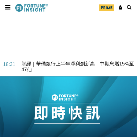
財經｜華僑銀行上半年淨利創新高 中期息增15%至
18:31
47仙
財經｜滙豐上調香港今年GDP預測至4.5% 看好貿易
17:33
及消費表現
本地｜假冒內地執法人員要求交「保證金」 43歲女子
16:47
損失近6900萬元
財經｜日經失守6.5萬點後回穩 全周仍升近2%
16:05
財經｜恒隆10月換帥 玩具「反」斗城亞洲CEO蔡德
15:47
粦接任