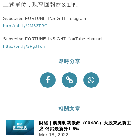
財經｜恒隆10月換帥 玩具「反」斗城亞洲CEO蔡德
15:47
上述單位，現享回報約3.1厘。
粦接任
財經｜韓股反覆波動收跌 連挫7周創逾3年最長跌勢
15:11
Subscribe FORTUNE INSIGHT Telegram:
http://bit.ly/2M63TRO
財經｜內地7月美元計價出口增近24%勝預期 貿易順
13:44
差達1125億美元
Subscribe FORTUNE INSIGHT YouTube channel:
財經｜日本春季三度入市撐日圓 4月單日斥6.28萬億
http://bit.ly/2FgJTen
12:44
日圓干預創新高
即時分享
國際｜特朗普料美伊戰事快結束 承認部分彈藥庫存緊
11:12
張
財經｜SA售股自救後再出手 斥4億美元押注未上市公
15:59
司
相關文章
財經｜澳洲制裁俄鋁（00486）大股東及前主
席 俄鋁最新升1.5%
Mar 18, 2022