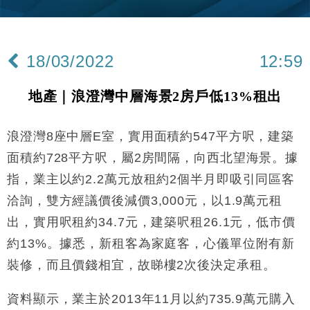
15:11
財經｜內地7月美元計價出口增近24%勝預期 貿易順
13:44
差達1125億美元
18/03/2022
12:59
財經｜日本春季三度入市撐日圓 4月單日斥6.28萬億
12:44
日圓干預創新高
地產｜浪澄灣中層海景2房戶低13%租出
國際｜特朗普料美伊戰事快結束 承認部分彈藥庫存緊
11:12
張
浪澄灣8座中層E室，實用面積約547平方呎，建築
財經｜SA售股自救後再出手 斥4億美元押注未上市公
15:59
司
面積約728平方呎，屬2房間隔，向西北望海景。據
財經｜華僑銀行上半年淨利創新高 中期息增15%至
18:31
指，業主以約2.2萬元放租約2個半月即吸引同區客
47仙
洽詢，雙方經議價後減價3,000元，以1.9萬元租
財經｜滙豐上調香港今年GDP預測至4.5% 看好貿易
17:33
及消費表現
出，實用呎租約34.7元，建築呎租26.1元，低市價
本地｜假冒內地執法人員要求交「保證金」 43歲女子
約13%。據悉，新租客為家庭客，心儀單位附有新
16:47
損失近6900萬元
裝修，而且價錢相宜，故睇樓2次後決定承租。
財經｜日經失守6.5萬點後回穩 全周仍升近2%
16:05
資料顯示，業主於2013年11月以約735.9萬元購入