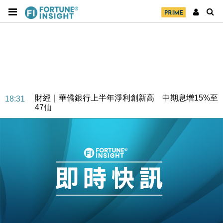
財經｜華僑銀行上半年淨利創新高 中期息增15%至
18:31
47仙
財經｜滙豐上調香港今年GDP預測至4.5% 看好貿易
17:33
及消費表現
本地｜假冒內地執法人員要求交「保證金」 43歲女子
16:47
損失近6900萬元
財經｜日經失守6.5萬點後回穩 全周仍升近2%
16:05
財經｜恒隆10月換帥 玩具「反」斗城亞洲CEO蔡德
15:47
粦接任
財經｜韓股反覆波動收跌 連挫7周創逾3年最長跌勢