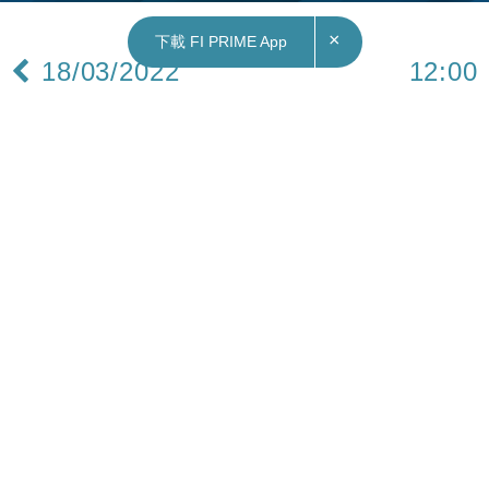
×
下載 FI PRIME App
18/03/2022
12:00
財經｜澳洲制裁俄鋁（00486）大股東及前主席
俄鋁最新升1.5%
澳洲宣布制裁俄鋁（00486）大股東歐柏嘉（Oleg
Deripaska）以及前主席Viktor Vekselberg。
歐柏嘉於力拓（Rio Tinto）旗下昆士蘭一間氧化鋁
精煉廠持有股份，而Viktor Vekselberg則對北領地
一個天然氣項目持有權益。
澳洲政府早前公布的41位俄羅斯寡頭和制裁名單
中，並沒有包括兩人，遭外界質疑。